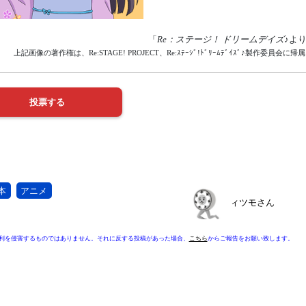
「
Re：ステージ！ ドリームデイズ♪
よ
上記画像の著作権は、Re:STAGE! PROJECT、Re:ｽﾃｰｼﾞ!ﾄﾞﾘｰﾑﾃﾞｲｽﾞ♪製作委員会に
本
アニメ
ィツモさん
利を侵害するものではありません。それに反する投稿があった場合、
こちら
からご報告をお願い致します。