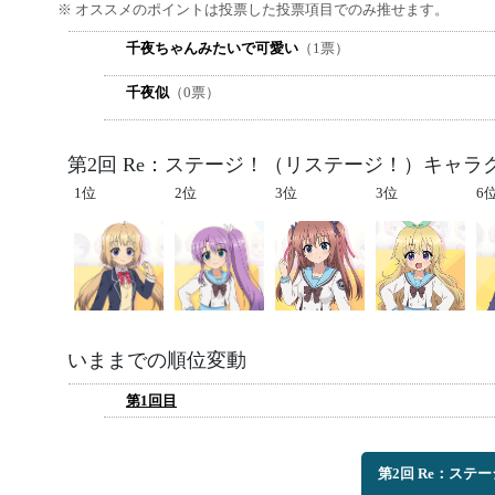
※ オススメのポイントは投票した投票項目でのみ推せます。
千夜ちゃんみたいで可愛い
（1票）
千夜似
（0票）
第2回 Re：ステージ！（リステージ！）キャラ
1位
2位
3位
3位
6
いままでの順位変動
第1回目
第2回 Re：ス