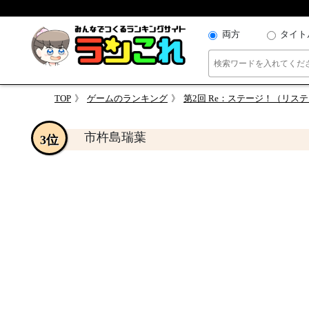
両方
タイト
TOP
ゲームのランキング
第2回 Re：ステージ！（リ
市杵島瑞葉
3位