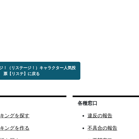
テージ！（リステージ！）キャラクター人気投
票【リステ】に戻る
各種窓口
キングを探す
違反の報告
キングを作る
不具合の報告