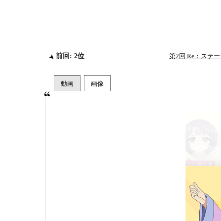
前回: 2位
第2回 Re：ス