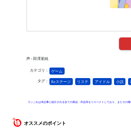
声 - 田澤茉純
カテゴリ：
ゲーム
タグ：
Reステージ
リステ
アイドル
小説
ランこれは本記事に紹介される全ての商品・作品等をリスペクトしており、またその権
オススメのポイント