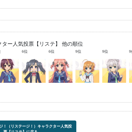
クター人気投票【リステ】 他の順位
位
6位
6位
9位
9位
9
テージ！（リステージ！）キャラクター人気投
票【リステ】に戻る