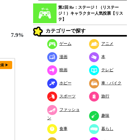
第2回 Re：ステージ！（リステー
ジ！）キャラクター人気投票【リス
テ】
カテゴリーで探す
7.9%
ゲーム
アニメ
漫画
本
検索 ▶
映画
テレビ
ホビー
車・バイク
スポーツ
旅行
ファッショ
趣味
ン
食事
暮らし