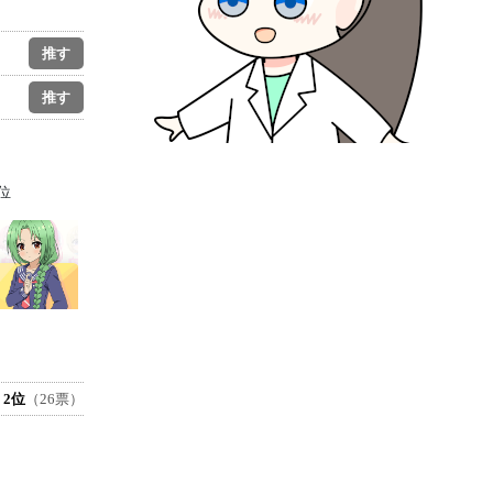
位
2位
（26票）