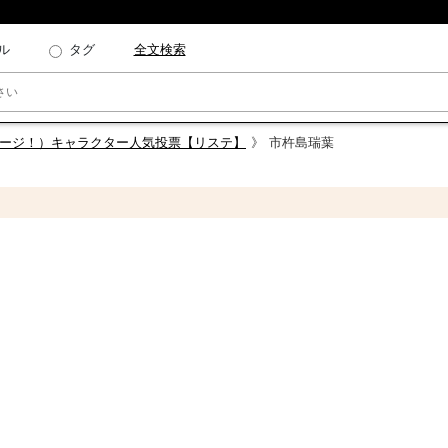
ル
タグ
全文検索
ステージ！）キャラクター人気投票【リステ】
市杵島瑞葉