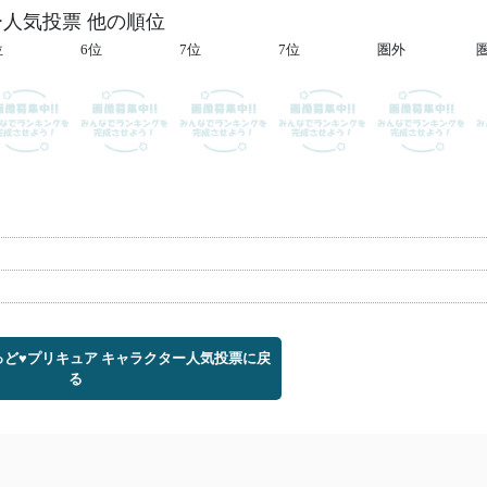
ー人気投票 他の順位
位
6位
7位
7位
圏外
っど♥プリキュア キャラクター人気投票に戻
る