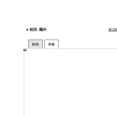
前回: 圏外
第2