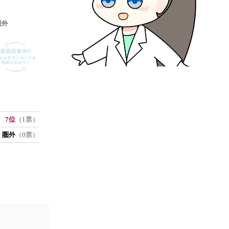
圏外
7位
（1票）
圏外
（0票）