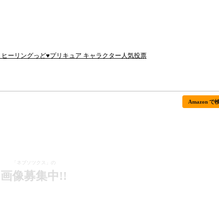
回 ヒーリングっど♥プリキュア キャラクター人気投票
Amazon で
「ネブソツクス」の
画像募集中!!