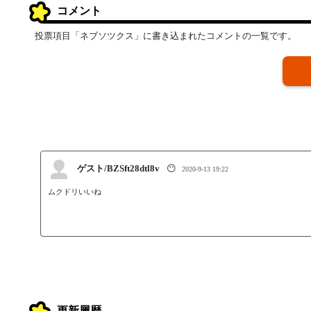
コメント
投票項目「ネブソツクス」に書き込まれたコメントの一覧です。
ゲスト/BZSft28dtl8v
😶
2020-9-13 19:22
ムクドリいいね
更新履歴