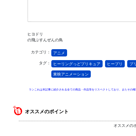
ヒヨドリ
の飛ぶすんぜんの鳥
カテゴリ：
アニメ
タグ：
ヒーリングっどプリキュア
ヒープリ
プ
東映アニメーション
ランこれは本記事に紹介される全ての商品・作品等をリスペクトしており、またその権
オススメのポイント
オススメの