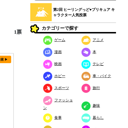
第2回 ヒーリングっど♥プリキュア キ
ャラクター人気投票
カテゴリーで探す
1票
ゲーム
アニメ
漫画
本
検索 ▶
映画
テレビ
ホビー
車・バイク
スポーツ
旅行
ファッショ
趣味
ン
食事
暮らし