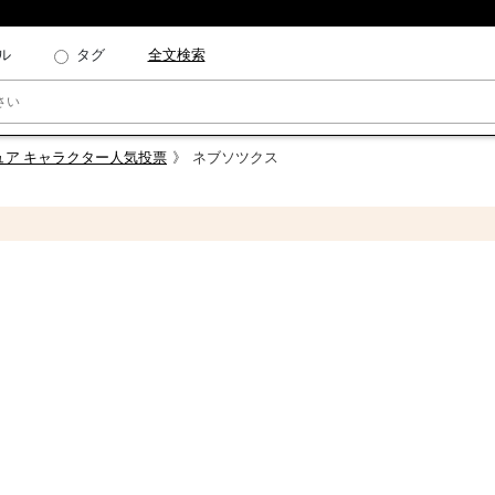
ル
タグ
全文検索
ュア キャラクター人気投票
ネブソツクス