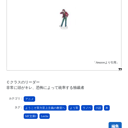
「
Amazon
より引用」
Ｃクラスのリーダー
非常に頭がキレ、恐怖によって統率する独裁者
カテゴリ：
アニメ
タグ：
ようこそ実力至上主義の教室へ
よう実
ラノベ
小説
本
MF文庫J
Lerche
編集