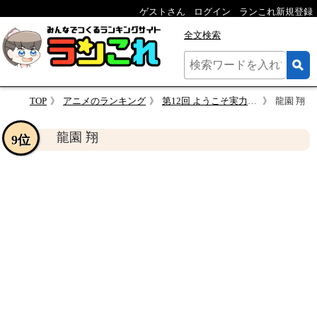
ゲストさん
ログイン
ランこれ新規登録
全文検索
TOP
アニメのランキング
第12回 ようこそ実力至上主義の教室へ キャラクター人気投票
龍園 翔
龍園 翔
9位