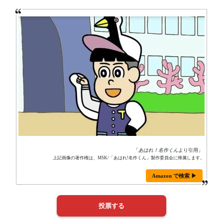
「
あはれ！名作くん
より引用」
上記画像の著作権は、MSK/「あはれ!名作くん」製作委員会に帰属します。
Amazon で検索 ▶