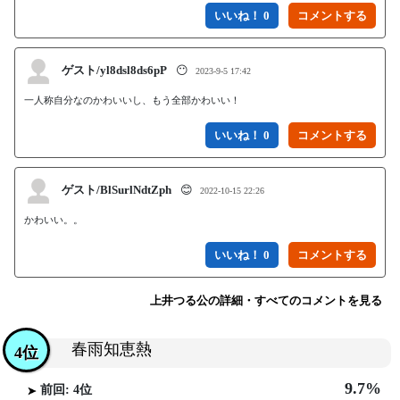
いいね！ 0
ゲスト/yl8dsl8ds6pP
😶
2023-9-5 17:42
一人称自分なのかわいいし、もう全部かわいい！
いいね！ 0
ゲスト/BlSurlNdtZph
😊
2022-10-15 22:26
かわいい。。
いいね！ 0
上井つる公の詳細・すべてのコメントを見る
春雨知恵熱
4位
9.7%
前回: 4位