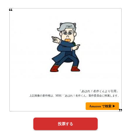
「
あはれ！名作くん
より引用」
上記画像の著作権は、MSK/「あはれ！名作くん」製作委員会に帰属します。
Amazon で検索 ▶