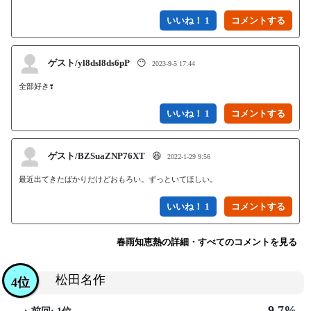
いいね！ 1
ゲスト/yl8dsl8ds6pP
😶
2023-9-5 17:44
全部好き❣️
いいね！ 1
ゲスト/BZSuaZNP76XT
😆
2022-1-29 9:56
最近出てきたばかりだけどおもろい。ずっといてほしい。
いいね！ 1
春雨知恵熱の詳細・すべてのコメントを見る
松田名作
4位
9.7%