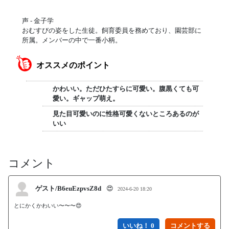
声 - 金子学
おむすびの姿をした生徒。飼育委員を務めており、園芸部に
所属。メンバーの中で一番小柄。
オススメのポイント
かわいい。ただひたすらに可愛い。腹黒くても可
愛い。ギャップ萌え。
見た目可愛いのに性格可愛くないところあるのが
いい
コメント
ゲスト/B6euEzpvsZ8d
😍
2024-6-20 18:20
とにかくかわいい〜〜〜😍
いいね！ 0