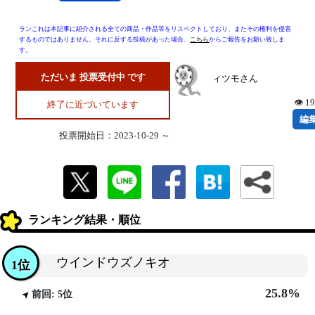
ランこれは本記事に紹介される全ての商品・作品等をリスペクトしており、またその権利を侵害
するものではありません。それに反する投稿があった場合、
こちら
からご報告をお願い致しま
す。
ただいま 投票受付中 です
ィツモさん
👁 1
終了に近づいています
編
投票開始日：2023-10-29 ～
ランキング結果・順位
ウインドウズノキオ
1位
25.8%
前回: 5位