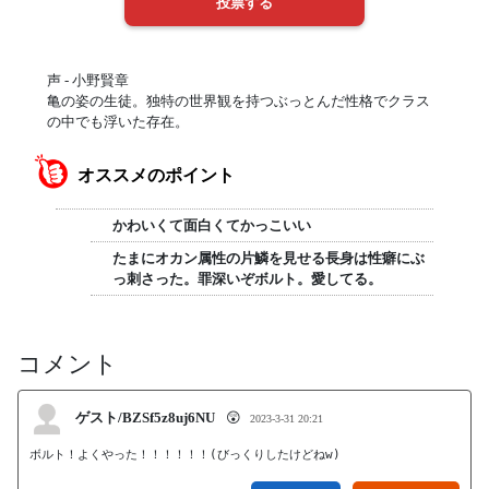
声 - 小野賢章
亀の姿の生徒。独特の世界観を持つぶっとんだ性格でクラス
の中でも浮いた存在。
オススメのポイント
かわいくて面白くてかっこいい
たまにオカン属性の片鱗を見せる長身は性癖にぶ
っ刺さった。罪深いぞボルト。愛してる。
コメント
ゲスト/BZSf5z8uj6NU
😲
2023-3-31 20:21
ボルト！よくやった！！！！！！(びっくりしたけどねw)