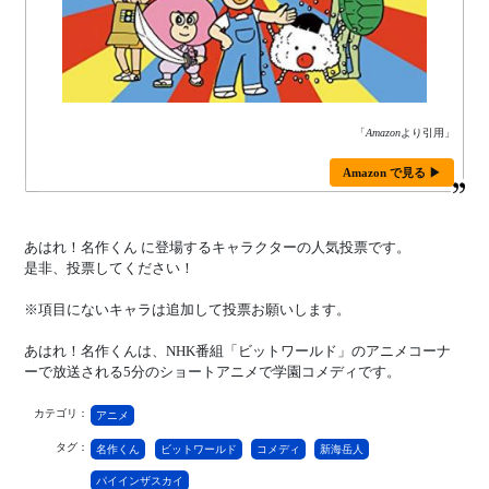
「
Amazon
より引用」
Amazon で見る ▶
あはれ！名作くん に登場するキャラクターの人気投票です。
是非、投票してください！
※項目にないキャラは追加して投票お願いします。
あはれ！名作くんは、NHK番組「ビットワールド」のアニメコーナ
ーで放送される5分のショートアニメで学園コメディです。
カテゴリ：
アニメ
タグ：
名作くん
ビットワールド
コメディ
新海岳人
パイインザスカイ