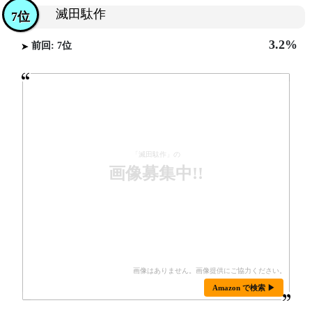
滅田駄作
7位
3.2%
前回: 7位
「滅田駄作」の
画像募集中!!
Amazon で検索 ▶