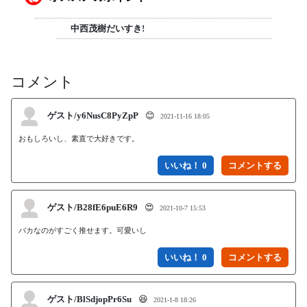
中西茂樹だいすき!
コメント
ゲスト/y6NusC8PyZpP
😊
2021-11-16 18:05
おもしろいし、素直で大好きです。
いいね！ 0
ゲスト/B28fE6puE6R9
😍
2021-10-7 15:53
バカなのがすごく推せます。可愛いし
いいね！ 0
ゲスト/BlSdjopPr6Su
😆
2021-1-8 18:26