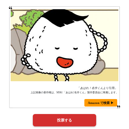
「
あはれ！名作くん
より引用」
上記画像の著作権は、MSK/「あはれ!名作くん」製作委員会に帰属します。
Amazon で検索 ▶