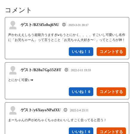
コメント
ゲスト/BZSf5z8uj6NU
😍
2023-3-31 20:17
声かわええしもう超能力うますぎwもうとにかく、、、、すごいし可愛いし名作
に「お兄ちゃーん」って言うとこと「お兄ちゃん大好き〜♡」ってところが神！
いいね！ 1
ゲスト/B28u7Gp35Z8T
😍
2022-2-11 19:33
とにかく可愛い❤️
いいね！ 0
ゲスト/y6XuyoNPalXU
😊
2022-2-4 23:11
まーちゃんの声がめちゃくちゃかわいいしすごく合ってると思う！
いいね！ 0