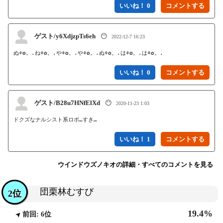
いいね！ 0
ゲスト/y6XdjzpTs6eh
😶
2022-12-7 16:23
ぬ⚘✿。.ね⚘✿。.や⚘✿。.や⚘✿。.ぬ⚘✿。.は⚘✿。.は⚘✿。.
いいね！ 0
ゲスト/B28u7HNfElXd
😶
2020-11-23 1:03
ドクズなナルシスト系ロボ…すき…
いいね！ 1
ウインドウズノキオの詳細・すべてのコメントを見る
団栗林むすび
2位
19.4%
前回: 6位