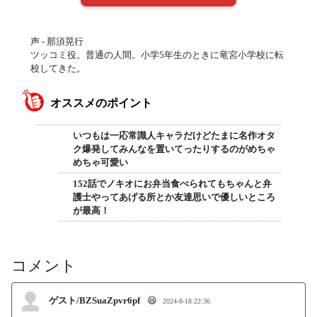
声 - 那須晃行
ツッコミ役。普通の人間。小学5年生のときに竜宮小学校に転
校してきた。
オススメのポイント
いつもは一応常識人キャラだけどたまに名作オタ
ク爆発してみんなを置いてったりするのがめちゃ
めちゃ可愛い
152話でノキオにお弁当食べられてもちゃんと弁
護士やってあげる所とか友達思いで優しいところ
が最高！
コメント
ゲスト/BZSuaZpvr6pf
😆
2024-8-18 22:36