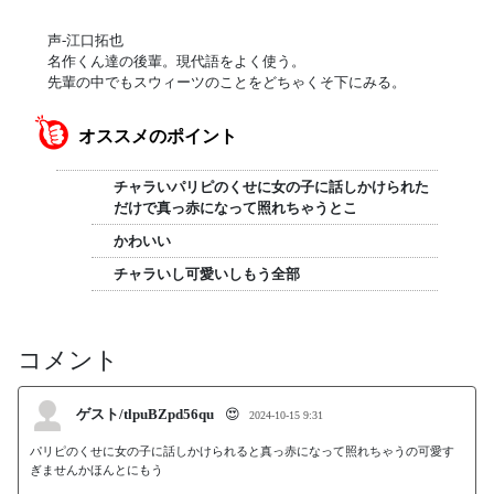
声-江口拓也
名作くん達の後輩。現代語をよく使う。
先輩の中でもスウィーツのことをどちゃくそ下にみる。
オススメのポイント
チャラいパリピのくせに女の子に話しかけられた
だけで真っ赤になって照れちゃうとこ
かわいい
チャラいし可愛いしもう全部
コメント
ゲスト/tlpuBZpd56qu
😍
2024-10-15 9:31
パリピのくせに女の子に話しかけられると真っ赤になって照れちゃうの可愛す
ぎませんかほんとにもう