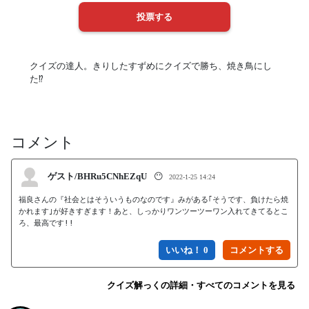
クイズの達人。きりしたすずめにクイズで勝ち、焼き鳥にし
た⁉︎
コメント
ゲスト/BHRu5CNhEZqU
😶
2022-1-25 14:24
福良さんの『社会とはそういうものなのです』みがある｢そうです、負けたら焼
かれます｣が好きすぎます！あと、しっかりワンツーツーワン入れてきてるとこ
ろ、最高です!!
いいね！ 0
クイズ解っくの詳細・すべてのコメントを見る