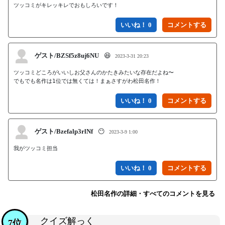
ツッコミがキレッキレでおもしろいです！
いいね！ 0
ゲスト/BZSf5z8uj6NU
😆
2023-3-31 20:23
ツッコミどころがいいしお父さんのかたきみたいな存在だよね〜

でもでも名作は1位では無くては！まぁさすがわ松田名作！
いいね！ 0
ゲスト/Bzefalp3rlNf
😶
2023-3-9 1:00
我がツッコミ担当
いいね！ 0
松田名作の詳細・すべてのコメントを見る
クイズ解っく
7位