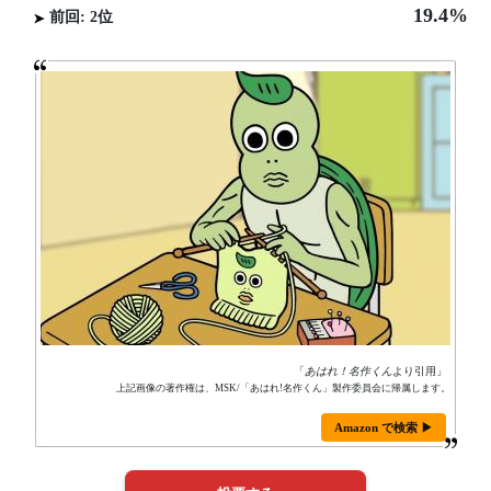
19.4%
前回: 2位
「
あはれ！名作くん
より引用」
上記画像の著作権は、MSK/「あはれ!名作くん」製作委員会に帰属します。
Amazon で検索 ▶