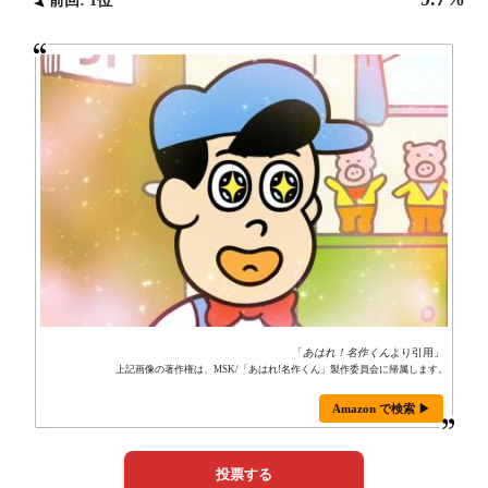
前回: 1位
「
あはれ！名作くん
より引用」
上記画像の著作権は、MSK/「あはれ!名作くん」製作委員会に帰属します。
Amazon で検索 ▶