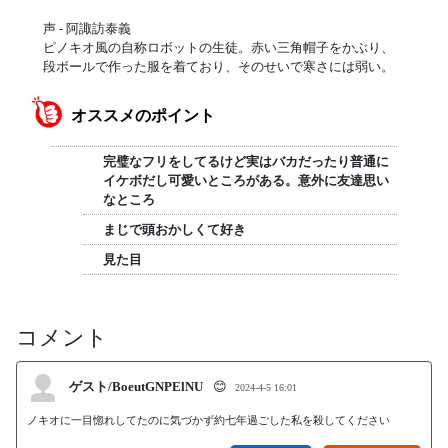
声 - 阿諏訪泰義
ピノキオ風の自称ロボットの生徒。赤い三角帽子をかぶり、
段ボールで作った服を着ており、そのせいで寒さには弱い。
オススメのポイント
完璧なフリをしてるけど実はバカだったり普通に
イケボだし可愛いところがある。意外に友達思い
なところ
まじで頭おかしくて好き
見た目
コメント
ゲスト/BoeutGNPElNU
😊
2024-4-5 16:01
ノキオに一目惚れしてたのに気づかず約七年過ごした私を殺してください