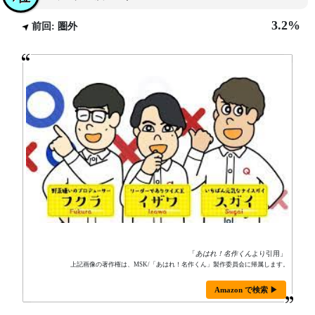
3.2%
前回: 圏外
「
あはれ！名作くん
より引用」
上記画像の著作権は、MSK/「あはれ！名作くん」製作委員会に帰属します。
Amazon で検索 ▶