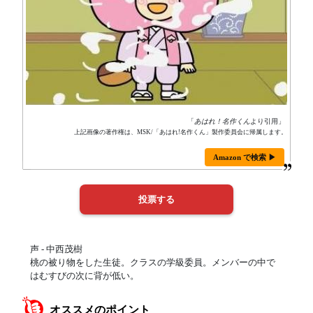
「
あはれ！名作くん
より引用」
上記画像の著作権は、MSK/「あはれ!名作くん」製作委員会に帰属します。
Amazon で検索 ▶
声 - 中西茂樹
桃の被り物をした生徒。クラスの学級委員。メンバーの中で
はむすびの次に背が低い。
オススメのポイント