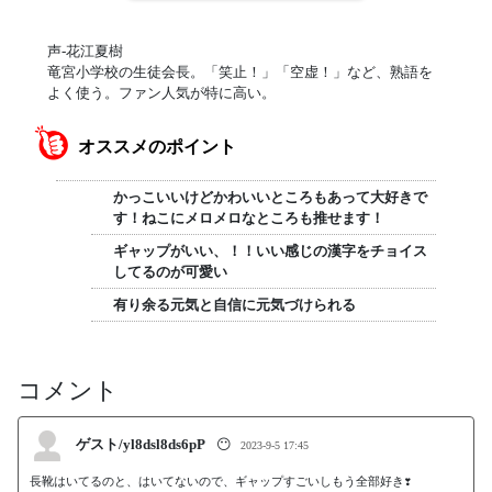
声-花江夏樹
竜宮小学校の生徒会長。「笑止！」「空虚！」など、熟語を
よく使う。ファン人気が特に高い。
オススメのポイント
かっこいいけどかわいいところもあって大好きで
す！ねこにメロメロなところも推せます！
ギャップがいい、！！いい感じの漢字をチョイス
してるのが可愛い
有り余る元気と自信に元気づけられる
コメント
ゲスト/yl8dsl8ds6pP
😶
2023-9-5 17:45
長靴はいてるのと、はいてないので、ギャップすごいしもう全部好き❣️