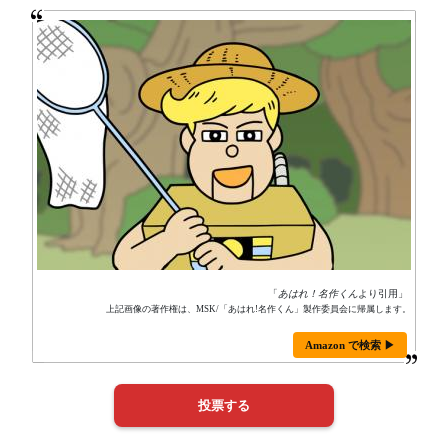
「
あはれ！名作くん
より引用」
上記画像の著作権は、MSK/「あはれ!名作くん」製作委員会に帰属します。
Amazon で検索 ▶