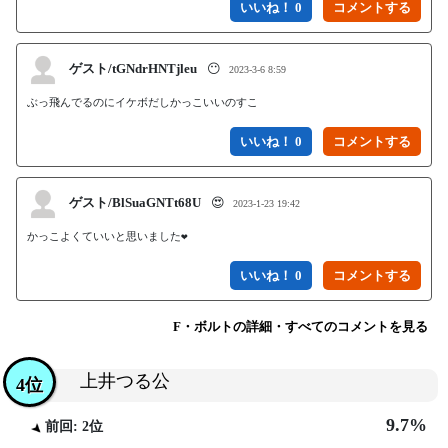
いいね！ 0
ゲスト/tGNdrHNTjleu
😶
2023-3-6 8:59
ぶっ飛んでるのにイケボだしかっこいいのすこ
いいね！ 0
ゲスト/BlSuaGNTt68U
😍
2023-1-23 19:42
かっこよくていいと思いました❤
いいね！ 0
F・ボルトの詳細・すべてのコメントを見る
上井つる公
4位
9.7%
前回: 2位