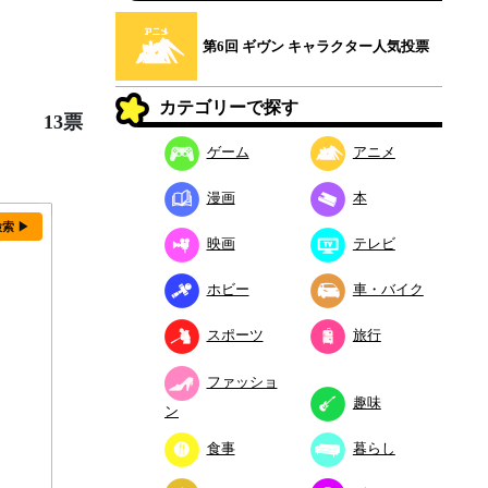
第6回 ギヴン キャラクター人気投票
カテゴリーで探す
13票
ゲーム
アニメ
漫画
本
検索 ▶
映画
テレビ
ホビー
車・バイク
スポーツ
旅行
ファッショ
趣味
ン
食事
暮らし