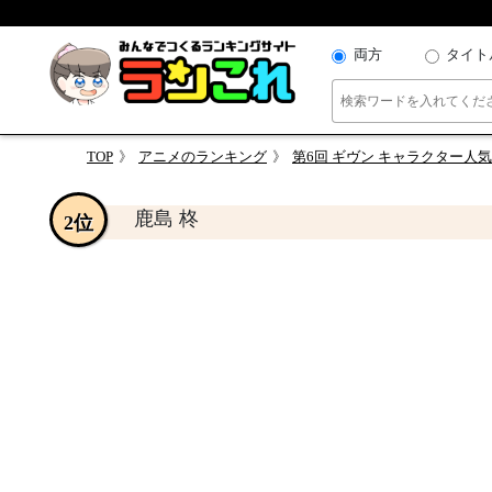
両方
タイト
TOP
アニメのランキング
第6回 ギヴン キャラクター人
鹿島 柊
2位