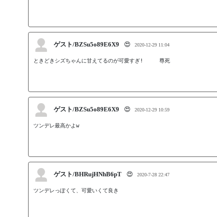
ゲスト/BZSu5o89E6X9
😍
2020-12-29 11:04
ときどきシズちゃんに甘えてるのが可愛すぎ!　　　尊死
ゲスト/BZSu5o89E6X9
😍
2020-12-29 10:59
ツンデレ最高かよw
ゲスト/BHRujHNhB6pT
😍
2020-7-28 22:47