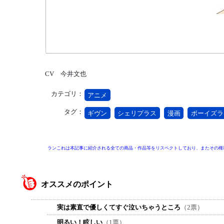
CV 今井文也
カテゴリ：
アニメ
タグ：
ギヴン
シェリプラス
漫画
ボーイズラ
ランこれは本記事に紹介される全ての商品・作品等をリスペクトしており、またその権
オススメのポイント
実は素直で優しくてすぐ泣いちゃうところ
（2票）
明るい！眩しい
（1票）