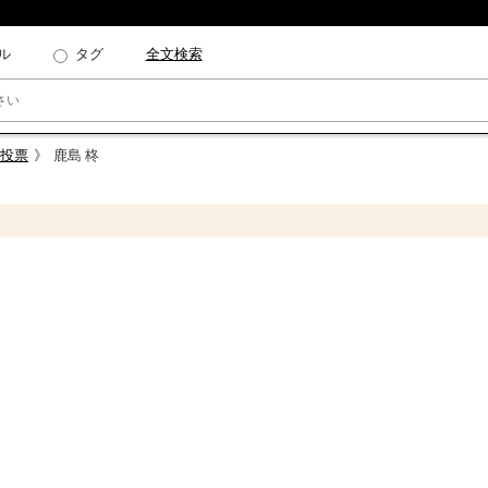
ル
タグ
全文検索
気投票
鹿島 柊