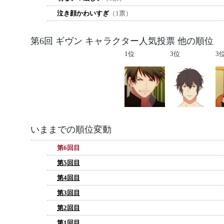
泣き顔かわいすぎ
（1票）
第6回 ギヴン キャラクター人気投票 他の順位
1位
3位
3
いままでの順位変動
第6回目
第5回目
第4回目
第3回目
第2回目
第1回目