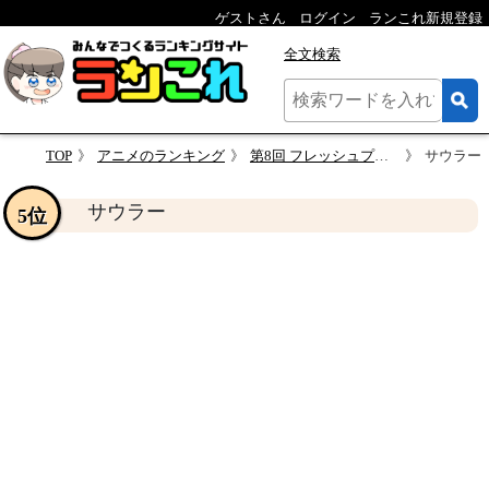
ゲストさん
ログイン
ランこれ新規登録
全文検索
TOP
アニメのランキング
第8回 フレッシュプリキュア! キャラクター人気投票
サウラー
サウラー
5位