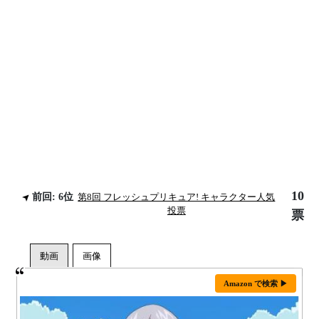
10
前回: 6位
第8回 フレッシュプリキュア! キャラクター人気
投票
票
Amazon で検索 ▶