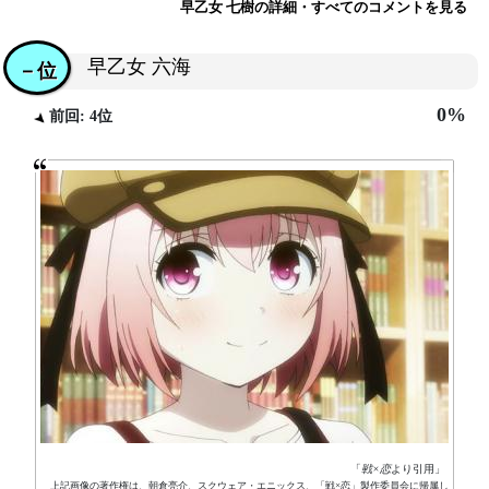
早乙女 七樹の詳細・すべてのコメントを見る
早乙女 六海
－位
0%
前回: 4位
「
戦×恋
より引用」
上記画像の著作権は、朝倉亮介、スクウェア・エニックス、「戦×恋」製作委員会に帰属し