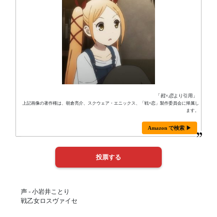
「
戦×恋
より引用」
上記画像の著作権は、朝倉亮介、スクウェア・エニックス、「戦×恋」製作委員会に帰属し
ます。
Amazon で検索 ▶
声 - 小岩井ことり
戦乙女ロスヴァイセ