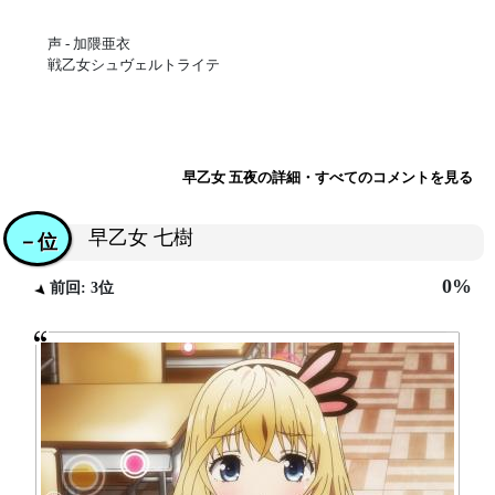
声 - 加隈亜衣
戦乙女シュヴェルトライテ
早乙女 五夜の詳細・すべてのコメントを見る
早乙女 七樹
－位
0%
前回: 3位