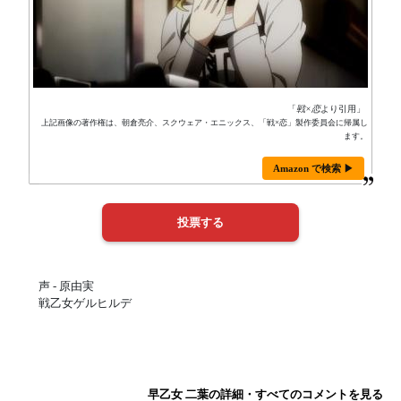
「
戦×恋
より引用」
上記画像の著作権は、朝倉亮介、スクウェア・エニックス、「戦×恋」製作委員会に帰属し
ます。
Amazon で検索 ▶
声 - 原由実
戦乙女ゲルヒルデ
早乙女 二葉の詳細・すべてのコメントを見る