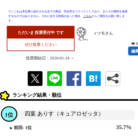
ランこれは本記事に紹介される全ての商品・作品等をリスペクトしており、またその権利を侵害
するものではありません。それに反する投稿があった場合、
こちら
からご報告をお願い致しま
す。
ただいま 投票受付中 です
ィツモさん
👁 
ぜひ投票ください
編
投票開始日：2026-01-18 ～
ランキング結果・順位
四葉 ありす（キュアロゼッタ）
1位
35.7%
前回: 1位