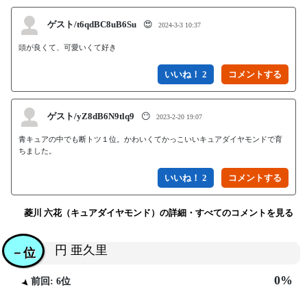
ゲスト/t6qdBC8uB6Su
😍
2024-3-3 10:37
頭が良くて、可愛いくて好き
いいね！ 2
ゲスト/yZ8dB6N9tlq9
😶
2023-2-20 19:07
青キュアの中でも断トツ１位。かわいくてかっこいいキュアダイヤモンドで育
ちました。
いいね！ 2
菱川 六花（キュアダイヤモンド）の詳細・すべてのコメントを見る
円 亜久里
－位
0%
前回: 6位