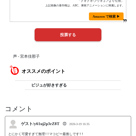
「
ドキドキ!プリキュア
より引用」
上記画像の著作権は、ABC、東映アニメーションに帰属します。
Amazon で検索 ▶
声 - 宮本佳那子
オススメのポイント
ビジュが好きすぎる
コメント
ゲスト/y61uj2p3rZ8T
😍
2026-3-19 16:35
とにかく可愛すぎて無理!!マコピー最推しです!!