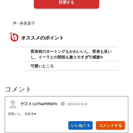
声 - 寿美菜子
オススメのポイント
変身前のネーミングもかわいいし、変身も良い
し、イーラとの関係も激エモすぎ💘感激✨
可愛いところ
コメント
ゲスト/yZNutlN9t6Nv
😍
2025-8-29 16:39
頭良いし、大好き❤
いいね！ 0