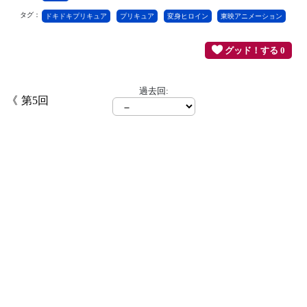
タグ：
ドキドキプリキュア
プリキュア
変身ヒロイン
東映アニメーション
グッド！する 0
過去回:
第5回