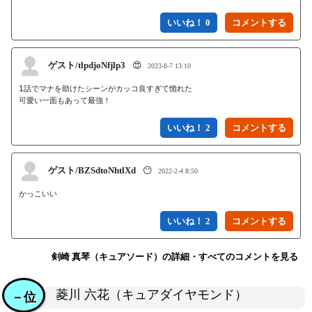
いいね！ 0
ゲスト/tlpdjoNfjlp3
😍
2023-8-7 13:10
1話でマナを助けたシーンがカッコ良すぎて惚れた

可愛い一面もあって最強！
いいね！ 2
ゲスト/BZSdtoNhtlXd
😶
2022-2-4 8:50
かっこいい
いいね！ 2
剣崎 真琴（キュアソード）の詳細・すべてのコメントを見る
菱川 六花（キュアダイヤモンド）
－位