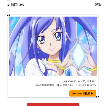
0%
前回: 3位
「
ドキドキ!プリキュア
より引用」
上記画像の著作権は、ABC、東映アニメーションに帰属します。
Amazon で検索 ▶