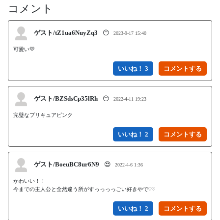
コメント
ゲスト/tZ1ua6NuyZq3
😶
2023-9-17 15:40
可愛い💛
いいね！ 3
ゲスト/BZSdsCp35lRh
😶
2022-4-11 19:23
完璧なプリキュアピンク
いいね！ 2
ゲスト/BoeuBC8ur6N9
😍
2022-4-6 1:36
かわいい！！

今までの主人公と全然違う所がすっっっっごい好きやで♡♡
いいね！ 2