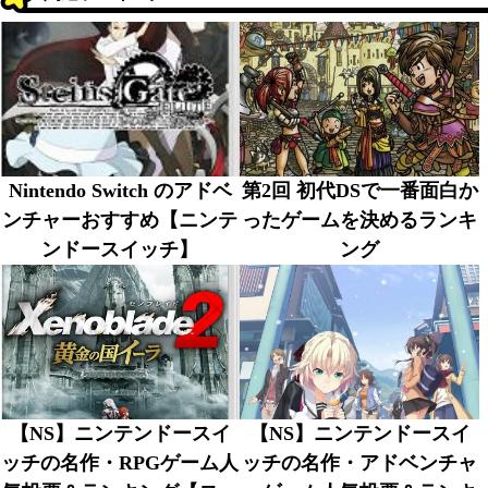
Nintendo Switch のアドベ
第2回 初代DSで一番面白か
ンチャーおすすめ【ニンテ
ったゲームを決めるランキ
ンドースイッチ】
ング
【NS】ニンテンドースイ
【NS】ニンテンドースイ
ッチの名作・RPGゲーム人
ッチの名作・アドベンチャ