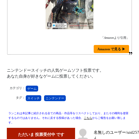
「
Amazon
より引用」
Amazon で見る ▶
ニンテンドースイッチの人気ゲームソフト投票です。
あなた自身が好きなゲームに投票してください。
カテゴリ：
ゲーム
タグ：
スイッチ
ニンテンドー
ランこれは本記事に紹介される全ての商品・作品等をリスペクトしており、またその権利を侵害
するものではありません。それに反する投稿があった場合、
こちら
からご報告をお願い致しま
す。
名無しのユーザー/uid25
ただいま 投票受付中 です
ん