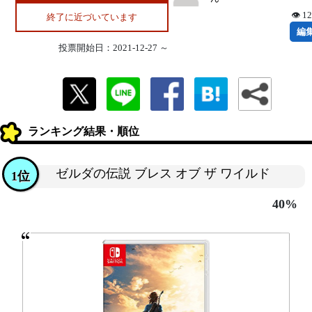
👁 1
終了に近づいています
編
投票開始日：2021-12-27 ～
ランキング結果・順位
ゼルダの伝説 ブレス オブ ザ ワイルド
1位
40%