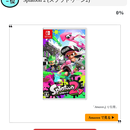
Splatoon 2 (スプラトゥーン2)
－位
0%
「
Amazon
より引用」
Amazon で見る ▶