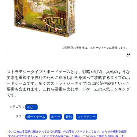
上記画像の著作権は、ホビージャパンに帰属します。
ストラテジータイプのボードゲームとは、戦略や戦術、兵站のような
要素を重視する勝利のために熟考し計画を練って攻略するタイプのボ
ードゲームです。多くのストラテジータイプには経済や探検といった
要素も含まれます。これら要素を含むボードゲームの人気ランキング
です。
カテゴリ：
ホビー
タグ：
ボードゲーム
ホビー
趣味
ストラテジー
ランこれは本記事に紹介される全ての商品・作品等をリスペクトしており、またその権利を侵害
するものではありません。それに反する投稿があった場合、
こちら
からご報告をお願い致しま