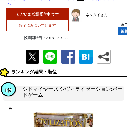
す。
ただいま 投票受付中 です
ネクタイさん
👁 
終了に近づいています
編
投票開始日：2018-12-31 ～
ランキング結果・順位
シドマイヤーズ シヴィライゼーション:ボー
1位
ドゲーム