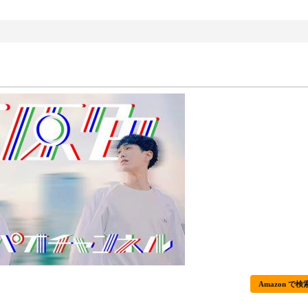
Amazon で検