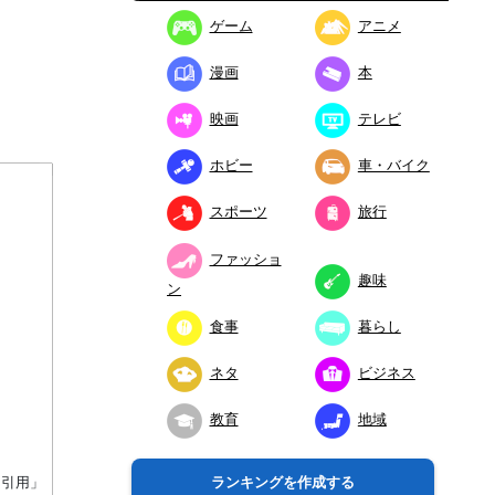
ゲーム
アニメ
漫画
本
映画
テレビ
ホビー
車・バイク
スポーツ
旅行
ファッショ
趣味
ン
食事
暮らし
ネタ
ビジネス
教育
地域
り引用」
ランキングを作成する