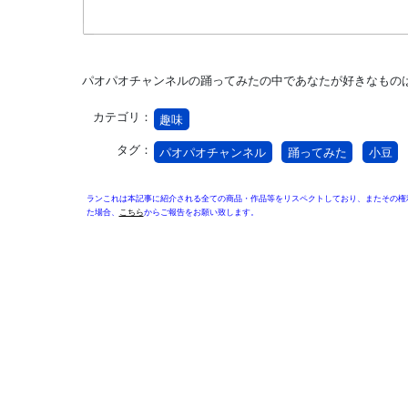
パオパオチャンネルの踊ってみたの中であなたが好きなもの
カテゴリ：
趣味
タグ：
パオパオチャンネル
踊ってみた
小豆
ランこれは本記事に紹介される全ての商品・作品等をリスペクトしており、またその権
た場合、
こちら
からご報告をお願い致します。