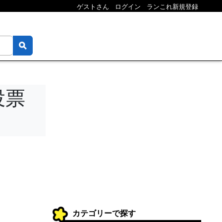
ゲストさん
ログイン
ランこれ新規登録
投票
カテゴリーで探す