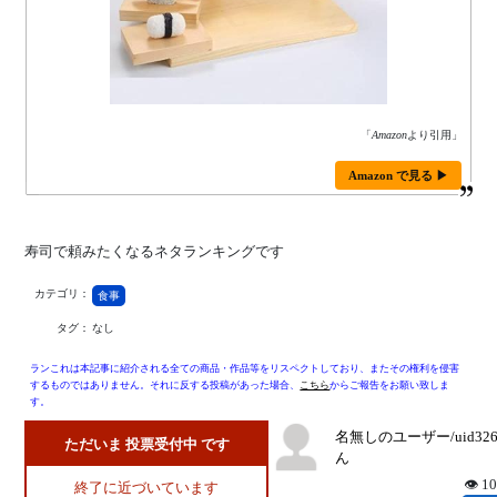
「
Amazon
より引用」
Amazon で見る ▶
寿司で頼みたくなるネタランキングです
カテゴリ：
食事
タグ：
なし
ランこれは本記事に紹介される全ての商品・作品等をリスペクトしており、またその権利を侵害
するものではありません。それに反する投稿があった場合、
こちら
からご報告をお願い致しま
す。
名無しのユーザー/uid32
ただいま 投票受付中 です
ん
👁 1
終了に近づいています