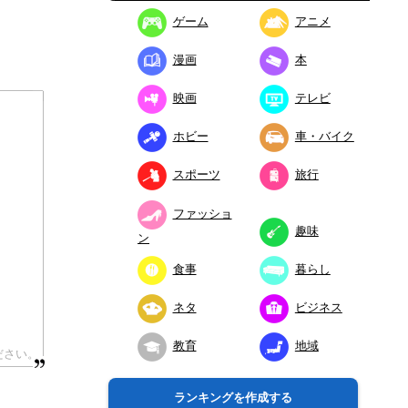
ゲーム
アニメ
漫画
本
映画
テレビ
ホビー
車・バイク
スポーツ
旅行
ファッショ
趣味
ン
食事
暮らし
ネタ
ビジネス
教育
地域
ランキングを作成する