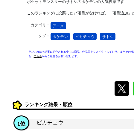
ポケットモンスターのサトシのポケモンの人気投票です
このランキングに投票したい項目がなければ、「項目追加」
カテゴリ：
アニメ
タグ：
ポケモン
ピカチュウ
サトシ
ランこれは本記事に紹介される全ての商品・作品等をリスペクトしており、またその権
合、
こちら
からご報告をお願い致します。
ランキング結果・順位
ピカチュウ
1位