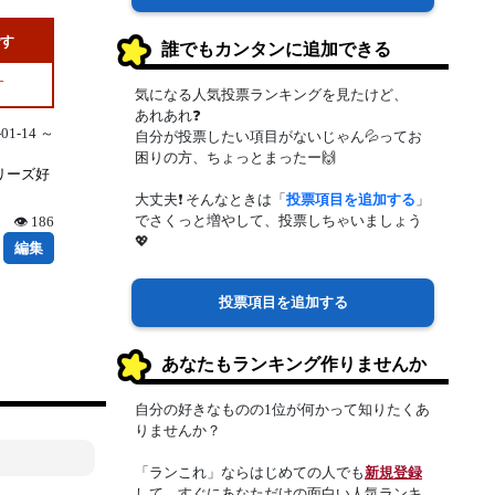
です
誰でもカンタンに追加できる
す
気になる人気投票ランキングを見たけど、
あれあれ❓
1-14 ～
自分が投票したい項目がないじゃん💦ってお
困りの方、ちょっとまったー🙌
リーズ好
大丈夫❗ そんなときは「
投票項目を追加する
」
でさくっと増やして、投票しちゃいましょう
👁 186
💖
編集
投票項目を追加する
あなたもランキング作りませんか
自分の好きなものの1位が何かって知りたくあ
りませんか？
「ランこれ」ならはじめての人でも
新規登録
して、すぐにあなただけの面白い人気ランキ