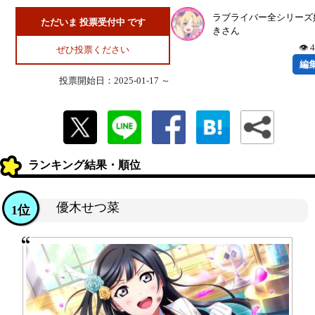
ラブライバー全シリーズ
ただいま 投票受付中 です
きさん
👁 
ぜひ投票ください
編
投票開始日：2025-01-17 ～
ランキング結果・順位
優木せつ菜
1位