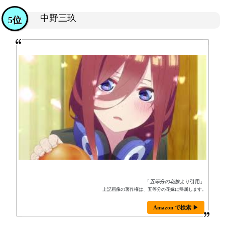
中野三玖
5位
「
五等分の花嫁
より引用」
上記画像の著作権は、五等分の花嫁に帰属します。
Amazon で検索 ▶