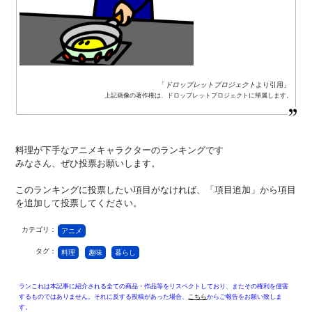
「
ドロップレットプロジェクト
より引用」
上記画像の著作権は、ドロップレットプロジェクトに帰属します。
料理が下手なアニメキャラクターのランキングです
みなさん、ぜひ投票お願いします。
このランキングに投票したい項目がなければ、「項目追加」から項目
を追加して投票してください。
カテゴリ：
アニメ
タグ：
料理
趣味
暮らし
ランこれは本記事に紹介される全ての商品・作品等をリスペクトしており、またその権利を侵害
するものではありません。それに反する投稿があった場合、
こちら
からご報告をお願い致しま
す。