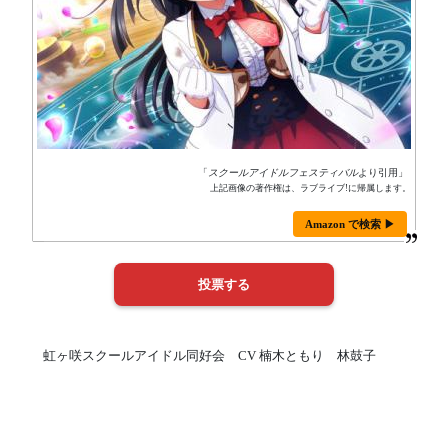
「
スクールアイドルフェスティバル
より引用」
上記画像の著作権は、ラブライブ!に帰属します。
Amazon で検索 ▶
虹ヶ咲スクールアイドル同好会 CV 楠木ともり 林鼓子