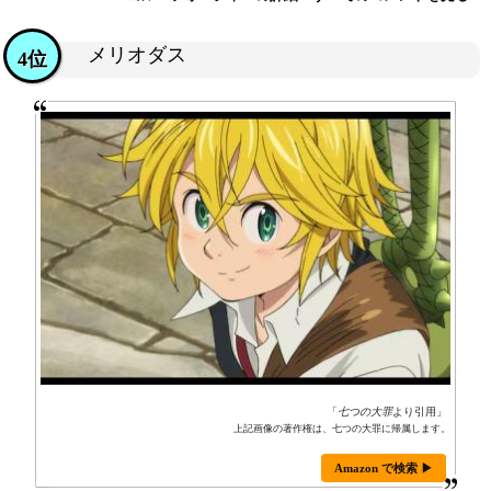
メリオダス
4位
「
七つの大罪
より引用」
上記画像の著作権は、七つの大罪に帰属します。
Amazon で検索 ▶