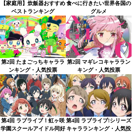
【家庭用】炊飯器おすすめ
食べに行きたい世界各国の
ベストランキング
グルメ
第2回 たまごっちキャララ
第2回 マギレコキャララン
ンキング・人気投票
キング・人気投票
第4回 ラブライブ！虹ヶ咲
第4回 ラブライブ!シリーズ
学園スクールアイドル同好
キャラランキング・人気投