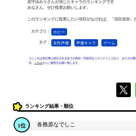
花守ゆみりさんが演じたキャラのランキングです
みなさん、ぜひ投票お願いします。
このランキングに投票したい項目がなければ、「項目追加」
カテゴリ：
ホビー
タグ：
女性声優
声優キャラ
ゲーム
ランこれは本記事に紹介される全ての商品・作品等をリスペクトしており、またその権
合、
こちら
からご報告をお願い致します。
ランキング結果・順位
各務原なでしこ
1位