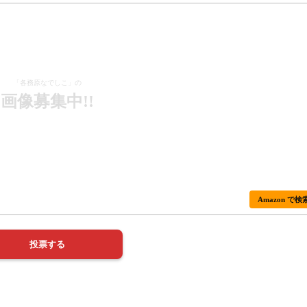
「各務原なでしこ」の
画像募集中!!
Amazon で検