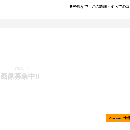
各務原なでしこの詳細・すべてのコ
「早坂愛」の
画像募集中!!
Amazon で検