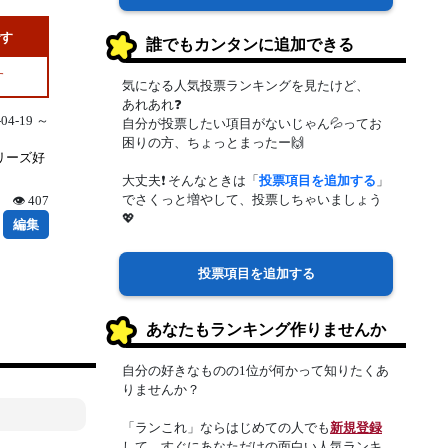
です
誰でもカンタンに追加できる
す
気になる人気投票ランキングを見たけど、
あれあれ❓
4-19 ～
自分が投票したい項目がないじゃん💦ってお
困りの方、ちょっとまったー🙌
リーズ好
大丈夫❗ そんなときは「
投票項目を追加する
」
でさくっと増やして、投票しちゃいましょう
👁 407
💖
編集
投票項目を追加する
あなたもランキング作りませんか
自分の好きなものの1位が何かって知りたくあ
りませんか？
「ランこれ」ならはじめての人でも
新規登録
して、すぐにあなただけの面白い人気ランキ