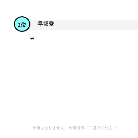
早坂愛
2位