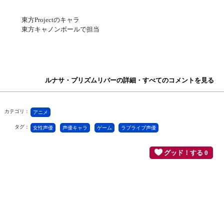
東方Projectのキャラ
東方キャノンボールで担当
ルナサ・プリズムリバーの詳細・すべてのコメントを見る
カテゴリ：
アニメ
タグ：
女性声優
声優キャラ
ゲーム
ラブライブ声優
グッド！する 0