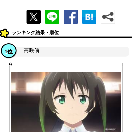
ランキング結果・順位
高咲侑
1位