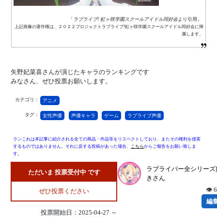
「
ラブライブ! 虹ヶ咲学園スクールアイドル同好会
より引用」
上記画像の著作権は、２０２２プロジェクトラブライブ!虹ヶ咲学園スクールアイドル同好会に帰
属します。
矢野妃菜喜さんが演じたキャラのランキングです
みなさん、ぜひ投票お願いします。
カテゴリ：
アニメ
タグ：
女性声優
声優キャラ
ゲーム
ラブライブ声優
ランこれは本記事に紹介される全ての商品・作品等をリスペクトしており、またその権利を侵害
するものではありません。それに反する投稿があった場合、
こちら
からご報告をお願い致しま
す。
ラブライバー全シリーズ
ただいま 投票受付中 です
きさん
👁 
ぜひ投票ください
編
投票開始日：2025-04-27 ～