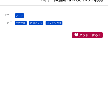
バリヤードの詳細・すべてのコメントを見る
カテゴリ：
アニメ
タグ：
男性声優
声優キャラ
ポケモン声優
グッド！する 0