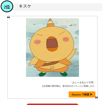
キスケ
2位
「
おじゃる丸
より引用」
上記画像の著作権は、株式会社ぎゃろっぷに帰属します。
Amazon で検索 ▶