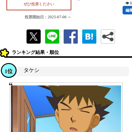
👁 
ぜひ投票ください
編
投票開始日：2025-07-06 ～
ランキング結果・順位
タケシ
1位