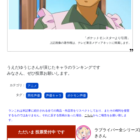
「
ポケットモンスター
より引用」
上記画像の著作権は、テレビ東京メディアネットに帰属します。
うえだゆうじさんが演じたキャラのランキングです
みなさん、ぜひ投票お願いします。
カテゴリ：
アニメ
タグ：
男性声優
声優キャラ
ポケモン声優
ランこれは本記事に紹介される全ての商品・作品等をリスペクトしており、またその権利を侵害
するものではありません。それに反する投稿があった場合、
こちら
からご報告をお願い致しま
す。
ラブライバー全シリーズ
ただいま 投票受付中 です
きさん