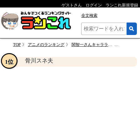
ゲストさん
ログイン
ランこれ新規登録
全文検索
TOP
アニメのランキング
関智一さんキャラランキング・人気投票
骨川スネ
骨川スネ夫
1位