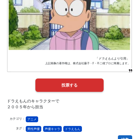
「
ドラえもん
より引用」
上記画像の著作権は、株式会社藤子・F・不二雄プロに帰属します。
ドラえもんのキャラクターで
２００５年から担当
カテゴリ：
アニメ
タグ：
男性声優
声優キャラ
ドラえもん