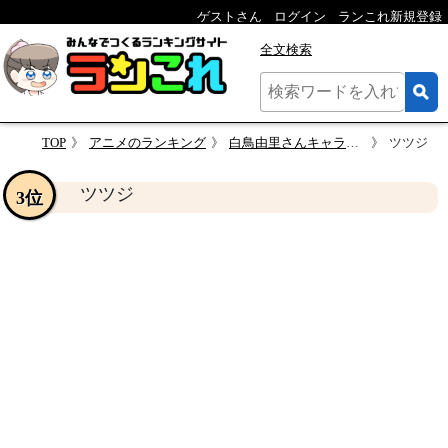
ゲストさん
ログイン
ランこれ新規登録
全文検索
TOP
アニメのランキング
白鳥由里さんキャラランキング・人気投票
ツツジ
ツツジ
3位