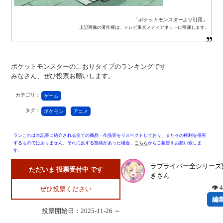
「
ポケットモンスター
より引用」
上記画像の著作権は、テレビ東京メディアネットに帰属します。
ポケットモンスターのこおりタイプのランキングです
みなさん、ぜひ投票お願いします。
カテゴリ：
ゲーム
タグ：
ポケモン
アニメ
ランこれは本記事に紹介される全ての商品・作品等をリスペクトしており、またその権利を侵害
するものではありません。それに反する投稿があった場合、
こちら
からご報告をお願い致しま
す。
ラブライバー全シリーズ
ただいま 投票受付中 です
きさん
👁 
ぜひ投票ください
編
投票開始日：2025-11-26 ～