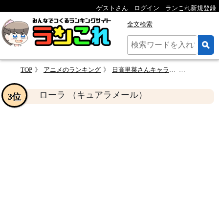
ゲストさん
ログイン
ランこれ新規登録
全文検索
TOP
アニメのランキング
日高里菜さんキャラランキング・人気投票
ローラ （キ
ローラ （キュアラメール）
3位