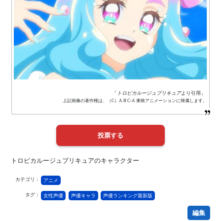
「
トロピカルージュプリキュア
より引用」
上記画像の著作権は、（C）A B C-A 東映アニメーションに帰属します。
トロピカルージュプリキュアのキャラクター
カテゴリ：
アニメ
タグ：
女性声優
声優キャラ
声優ランキング最新版
編集