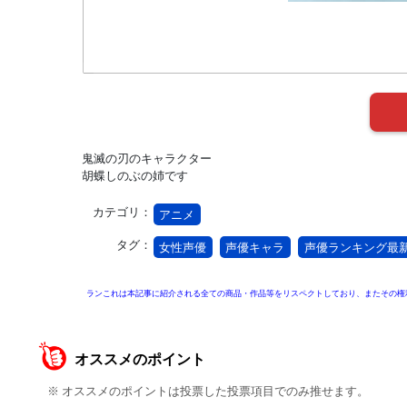
鬼滅の刃のキャラクター
胡蝶しのぶの姉です
カテゴリ：
アニメ
タグ：
女性声優
声優キャラ
声優ランキング最
ランこれは本記事に紹介される全ての商品・作品等をリスペクトしており、またその権
オススメのポイント
※ オススメのポイントは投票した投票項目でのみ推せます。