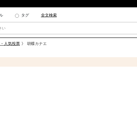
ル
タグ
全文検索
・人気投票
胡蝶カナエ