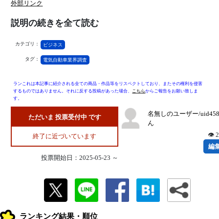
外部リンク
説明の続きを全て読む
カテゴリ：
ビジネス
タグ：
電気自動車業界調査
ランこれは本記事に紹介される全ての商品・作品等をリスペクトしており、またその権利を侵害
するものではありません。それに反する投稿があった場合、
こちら
からご報告をお願い致しま
す。
名無しのユーザー/uid45
ただいま 投票受付中 です
ん
👁 
終了に近づいています
編
投票開始日：2025-05-23 ～
ランキング結果・順位