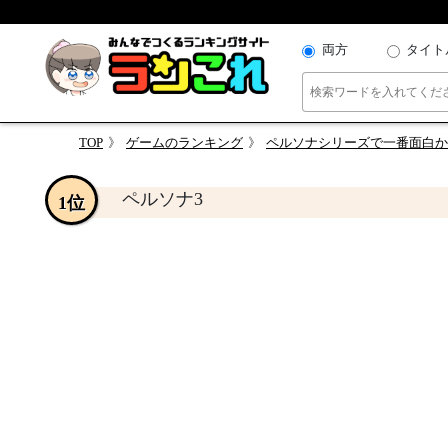
両方
タイト
TOP
ゲームのランキング
ペルソナシリーズで一番面白か
ペルソナ3
1位