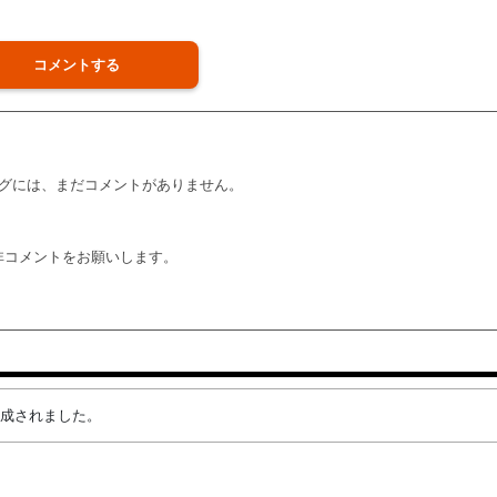
コメントする
グには、まだコメントがありません。
非コメントをお願いします。
が作成されました。