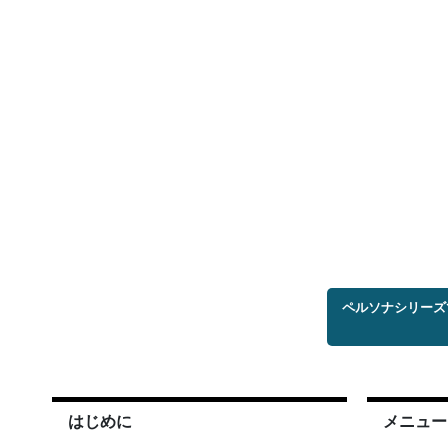
ペルソナシリーズ
はじめに
メニュー