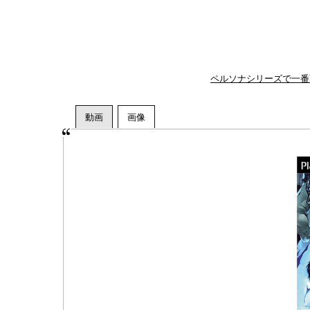
ペルソナシリーズで一番