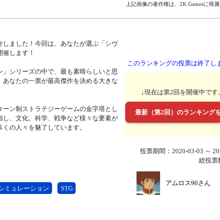
上記画像の著作権は、2K Gamesに帰
せしました！今回は、あなたが選ぶ「シヴ
開催します！
このランキングの投票は終了し
ン」シリーズの中で、最も素晴らしいと思
、あなたの一票が最高傑作を決める大きな
↓現在は第2回を開催中です
ターン制ストラテジーゲームの金字塔とし
最新（第2回）のランキング
指し、文化、科学、戦争など様々な要素が
多くの人々を魅了しています。
投票期間：2020-03-03 ～ 202
総投票
アムロス90さん
シミュレーション
STG