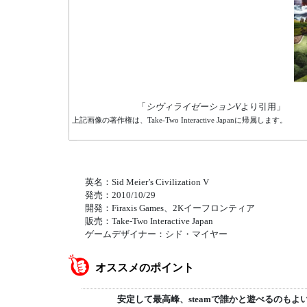
「
シヴィライゼーションV
より引用」
上記画像の著作権は、Take-Two Interactive Japanに帰属します。
英名：Sid Meier’s Civilization V
発売：2010/10/29
開発：Firaxis Games、2Kイーフロンティア
販売：Take-Two Interactive Japan
ゲームデザイナー：シド・マイヤー
オススメのポイント
安定して最高峰、steamで誰かと遊べるのもよ