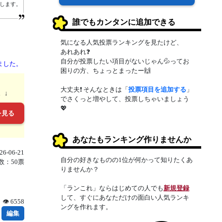
属します。
誰でもカンタンに追加できる
気になる人気投票ランキングを見たけど、
あれあれ❓
自分が投票したい項目がないじゃん💦ってお
ました。
困りの方、ちょっとまったー🙌
大丈夫❗ そんなときは「
投票項目を追加する
」
。↓
でさくっと増やして、投票しちゃいましょう
💖
を見る
あなたもランキング作りませんか
6-06-21
自分の好きなものの1位が何かって知りたくあ
数：50票
りませんか？
「ランこれ」ならはじめての人でも
新規登録
して、すぐにあなただけの面白い人気ランキ
👁 6558
ングを作れます。
編集