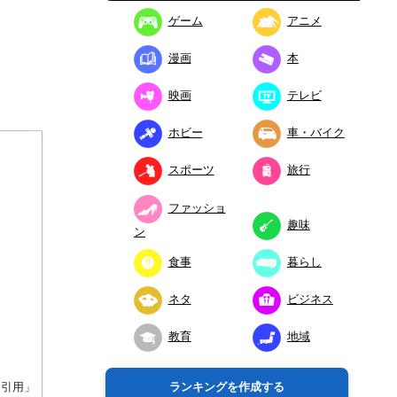
ゲーム
アニメ
漫画
本
映画
テレビ
ホビー
車・バイク
スポーツ
旅行
ファッショ
趣味
ン
食事
暮らし
ネタ
ビジネス
教育
地域
り引用」
ランキングを作成する