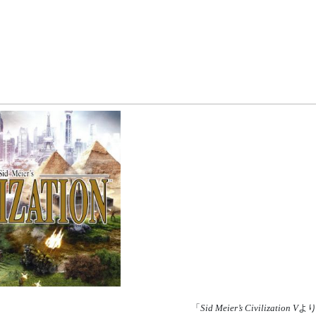
「
Sid Meier’s Civilization V
よ