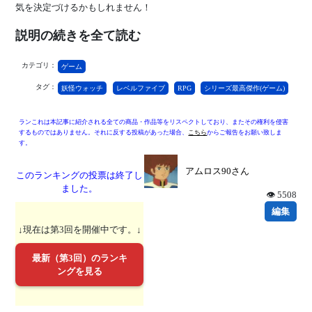
気を決定づけるかもしれません！
説明の続きを全て読む
カテゴリ：
ゲーム
タグ：
妖怪ウォッチ
レベルファイブ
RPG
シリーズ最高傑作(ゲーム)
ランこれは本記事に紹介される全ての商品・作品等をリスペクトしており、またその権利を侵害
するものではありません。それに反する投稿があった場合、
こちら
からご報告をお願い致しま
す。
アムロス90さん
このランキングの投票は終了し
ました。
👁 5508
編集
↓現在は第3回を開催中です。↓
最新（第3回）のランキ
ングを見る