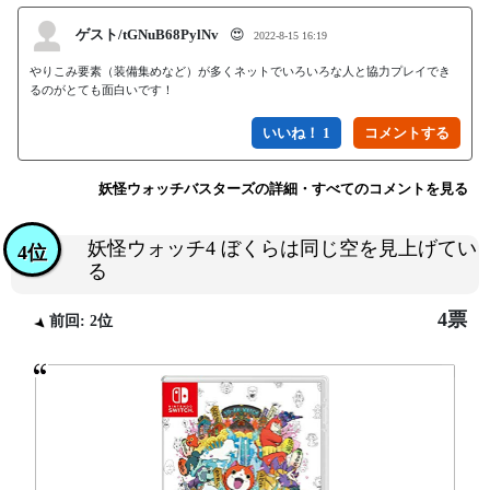
ゲスト/tGNuB68PylNv
😍
2022-8-15 16:19
やりこみ要素（装備集めなど）が多くネットでいろいろな人と協力プレイでき
いいね！ 1
妖怪ウォッチバスターズの詳細・すべてのコメントを見る
妖怪ウォッチ4 ぼくらは同じ空を見上げてい
4位
る
4票
前回: 2位