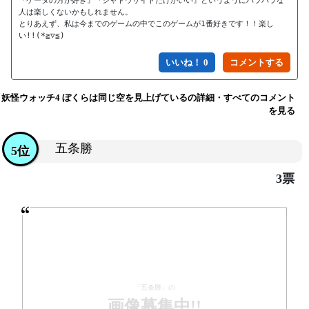
『ケータの方が好き』『シャドウサイドだけがいい』というようにバラバラな
人は楽しくないかもしれません。

とりあえず、私は今までのゲームの中でこのゲームが1番好きです！！楽し
い!!(*≧▽≦)
いいね！ 0
妖怪ウォッチ4 ぼくらは同じ空を見上げているの詳細・すべてのコメント
を見る
五条勝
5位
3票
「五条勝」の
画像募集中!!