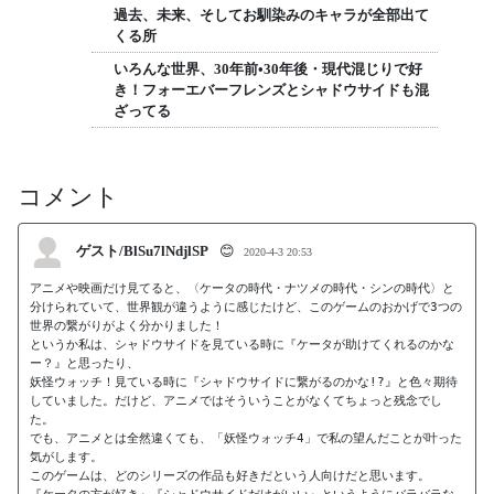
過去、未来、そしてお馴染みのキャラが全部出て
くる所
いろんな世界、30年前•30年後・現代混じりで好
き！フォーエバーフレンズとシャドウサイドも混
ざってる
コメント
ゲスト/BlSu7lNdjlSP
😊
2020-4-3 20:53
アニメや映画だけ見てると、〈ケータの時代・ナツメの時代・シンの時代〉と
分けられていて、世界観が違うように感じたけど、このゲームのおかげで3つの
世界の繋がりがよく分かりました！

というか私は、シャドウサイドを見ている時に『ケータが助けてくれるのかな
ー？』と思ったり、

妖怪ウォッチ！見ている時に『シャドウサイドに繋がるのかな!?』と色々期待
していました。だけど、アニメではそういうことがなくてちょっと残念でし
た。

でも、アニメとは全然違くても、「妖怪ウォッチ4」で私の望んだことが叶った
気がします。

このゲームは、どのシリーズの作品も好きだという人向けだと思います。
