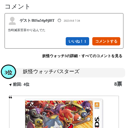
コメント
ゲスト/BlSu54p9jl8T
😶
2023-9-8 7:34
当時滅茶苦茶やり込んでた
いいね！ 1
妖怪ウォッチ3の詳細・すべてのコメントを見る
妖怪ウォッチバスターズ
3位
8票
前回: 4位