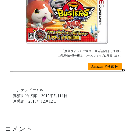
「
妖怪ウォッチバスターズ 赤猫団
より引用」
上記画像の著作権は、レベルファイブに帰属します。
Amazon で検索 ▶
ニンテンドー3DS
赤猫団/白犬隊 2015年7月11日
月兎組 2015年12月12日
コメント