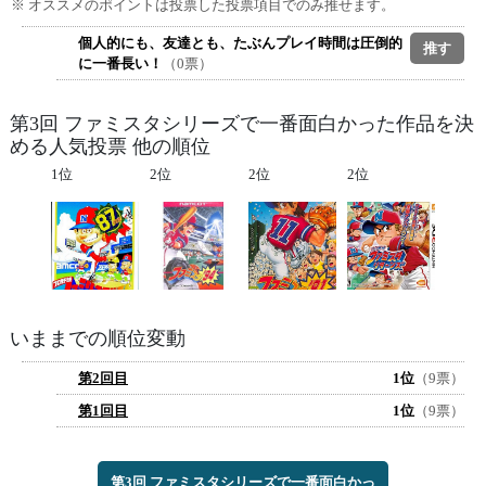
※ オススメのポイントは投票した投票項目でのみ推せます。
個人的にも、友達とも、たぶんプレイ時間は圧倒的
に一番長い！
（0票）
第3回 ファミスタシリーズで一番面白かった作品を決
める人気投票 他の順位
1位
2位
2位
2位
いままでの順位変動
第2回目
1位
（9票）
第1回目
1位
（9票）
第3回 ファミスタシリーズで一番面白かっ