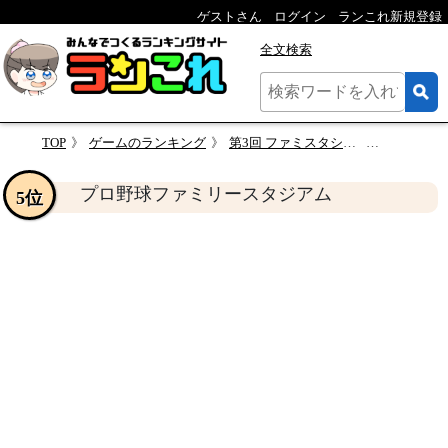
ゲストさん
ログイン
ランこれ新規登録
全文検索
TOP
ゲームのランキング
第3回 ファミスタシリーズで一番面白かった作品を決める人気投票
プロ野球ファミ
プロ野球ファミリースタジアム
5位