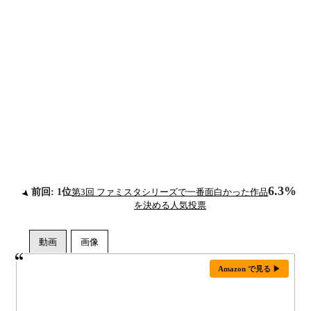
6.3%
前回: 1位
第3回 ファミスタシリーズで一番面白かった作品
を決める人気投票
Amazon で見る ▶