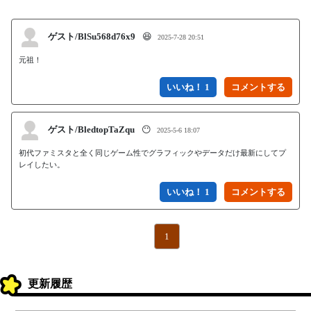
ゲスト/BlSu568d76x9
😆
2025-7-28 20:51
元祖！
いいね！ 1
ゲスト/BledtopTaZqu
😶
2025-5-6 18:07
初代ファミスタと全く同じゲーム性でグラフィックやデータだけ最新にしてプ
レイしたい。
いいね！ 1
1
更新履歴