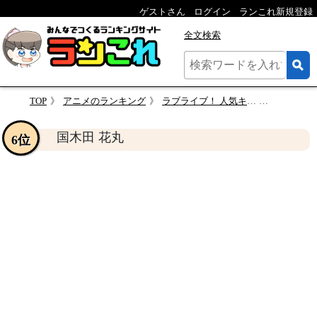
ゲストさん
ログイン
ランこれ新規登録
全文検索
TOP
アニメのランキング
ラブライブ！ 人気キャラクター投票
国木田 花
国木田 花丸
6位