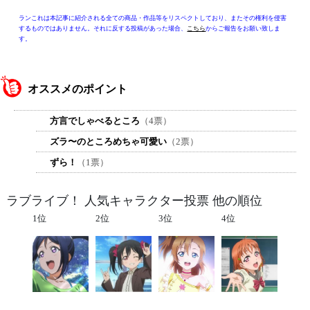
ランこれは本記事に紹介される全ての商品・作品等をリスペクトしており、またその権利を侵害
するものではありません。それに反する投稿があった場合、
こちら
からご報告をお願い致しま
す。
オススメのポイント
方言でしゃべるところ
（4票）
ズラ〜のところめちゃ可愛い
（2票）
ずら！
（1票）
ラブライブ！ 人気キャラクター投票 他の順位
1位
2位
3位
4位