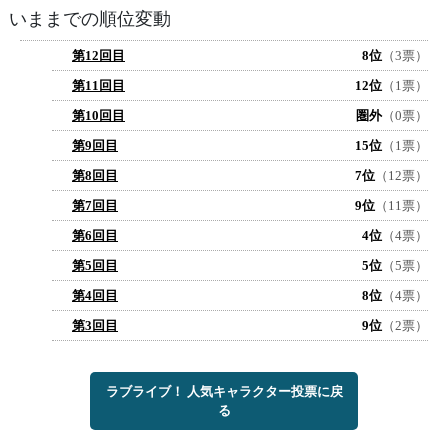
いままでの順位変動
第12回目
8位
（3票）
第11回目
12位
（1票）
第10回目
圏外
（0票）
第9回目
15位
（1票）
第8回目
7位
（12票）
第7回目
9位
（11票）
第6回目
4位
（4票）
第5回目
5位
（5票）
第4回目
8位
（4票）
第3回目
9位
（2票）
ラブライブ！ 人気キャラクター投票に戻
る