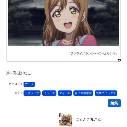
「
ラブライブ!サンシャイン!!
より引用」
声 - 高槻かなこ
カテゴリ：
アニメ
タグ：
ラブライブ
ミューズ
アイドル
音ノ木坂学院
電撃コミックス
編集
にゃんこ丸さん