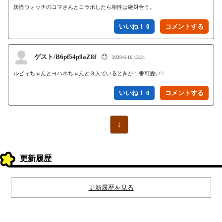
妖怪ウォッチのコマさんとコラボしたら相性は絶対合う。
いいね！ 0
ゲスト/B6pf54p9aZ8f
😶
2020-6-16 15:21
ルビィちゃんとヨハネちゃんと３人でいるときが１番可愛い♡
いいね！ 0
1
更新履歴
更新履歴を見る