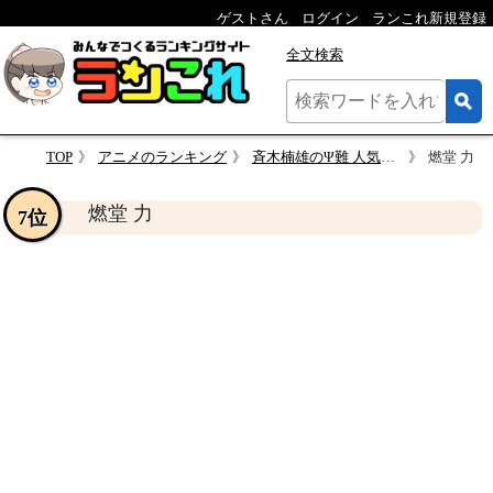
ゲストさん
ログイン
ランこれ新規登録
全文検索
TOP
アニメのランキング
斉木楠雄のΨ難 人気キャラクター投票
燃堂 力
燃堂 力
7位