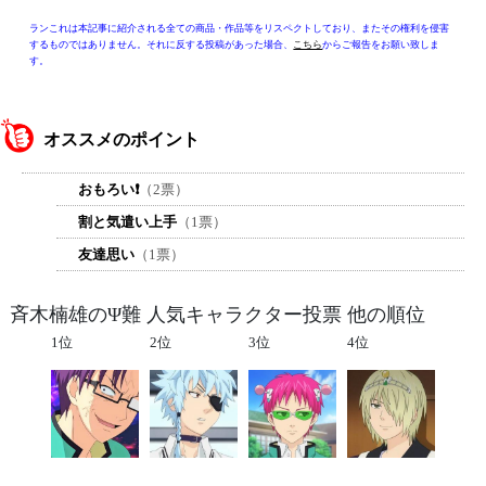
ランこれは本記事に紹介される全ての商品・作品等をリスペクトしており、またその権利を侵害
するものではありません。それに反する投稿があった場合、
こちら
からご報告をお願い致しま
す。
オススメのポイント
おもろい❗
（2票）
割と気遣い上手
（1票）
友達思い
（1票）
斉木楠雄のΨ難 人気キャラクター投票 他の順位
1位
2位
3位
4位