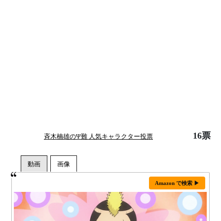
16票
斉木楠雄のΨ難 人気キャラクター投票
Amazon で検索 ▶