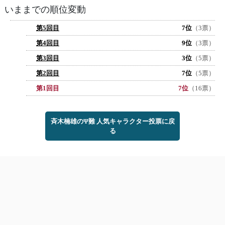
いままでの順位変動
第5回目
7位
（3票）
第4回目
9位
（3票）
第3回目
3位
（5票）
第2回目
7位
（5票）
第1回目
7位
（16票）
斉木楠雄のΨ難 人気キャラクター投票に戻
る