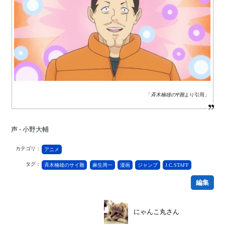
「
斉木楠雄のΨ難
より引用」
声 - 小野大輔
カテゴリ：
アニメ
タグ：
斉木楠雄のサイ難
麻生周一
漫画
ジャンプ
J.C.STAFF
編集
にゃんこ丸さん