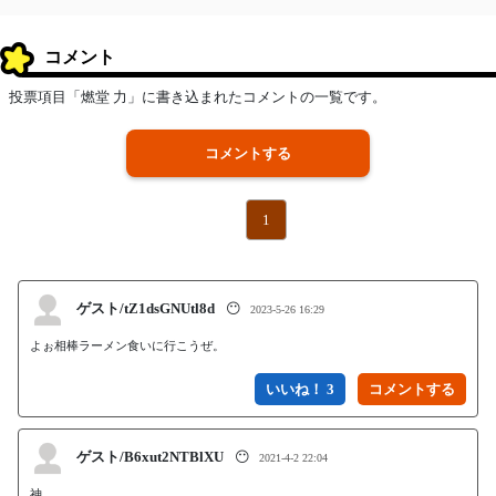
コメント
投票項目「燃堂 力」に書き込まれたコメントの一覧です。
コメントする
1
ゲスト/tZ1dsGNUtl8d
😶
2023-5-26 16:29
よぉ相棒ラーメン食いに行こうぜ。
いいね！ 3
ゲスト/B6xut2NTBlXU
😶
2021-4-2 22:04
神