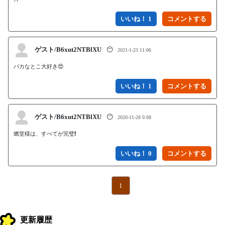
いいね！ 1
ゲスト/B6xut2NTBlXU
😶
2021-1-23 11:06
バカなとこ大好き😍
いいね！ 1
ゲスト/B6xut2NTBlXU
😶
2020-11-28 0:08
燃堂様は、すべてが完璧❗
いいね！ 0
1
更新履歴