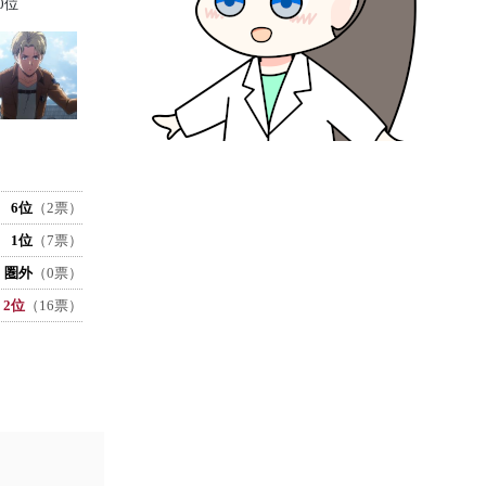
0位
6位
（2票）
1位
（7票）
圏外
（0票）
2位
（16票）