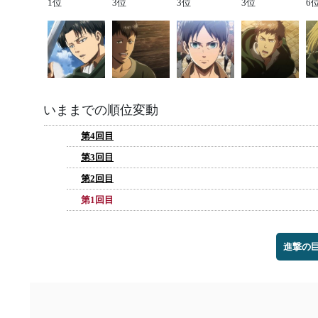
1位
3位
3位
3位
6
いままでの順位変動
第4回目
第3回目
第2回目
第1回目
進撃の