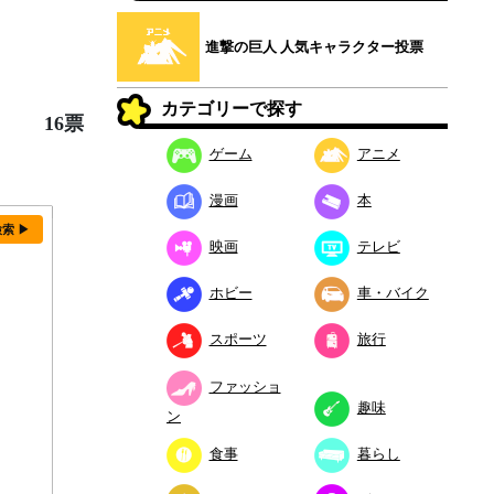
進撃の巨人 人気キャラクター投票
カテゴリーで探す
16票
ゲーム
アニメ
漫画
本
検索 ▶
映画
テレビ
ホビー
車・バイク
スポーツ
旅行
ファッショ
趣味
ン
食事
暮らし