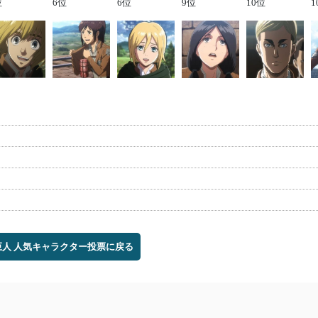
位
6位
6位
9位
10位
1
巨人 人気キャラクター投票に戻る