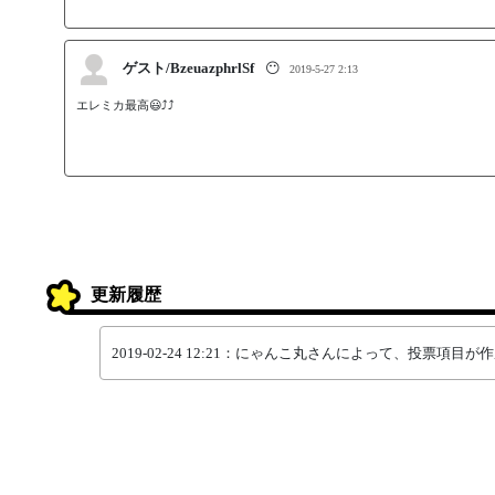
ゲスト/BzeuazphrlSf
😶
2019-5-27 2:13
エレミカ最高😃⤴⤴
更新履歴
2019-02-24 12:21：にゃんこ丸さんによって、投票項目