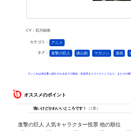
CV：石川由依
カテゴリ：
アニメ
タグ：
進撃の巨人
諫山創
マガジン
漫画
ランこれは本記事に紹介される全ての商品・作品等をリスペクトしており、またその権
オススメのポイント
強いけどかわいいところです！
（1票）
進撃の巨人 人気キャラクター投票 他の順位