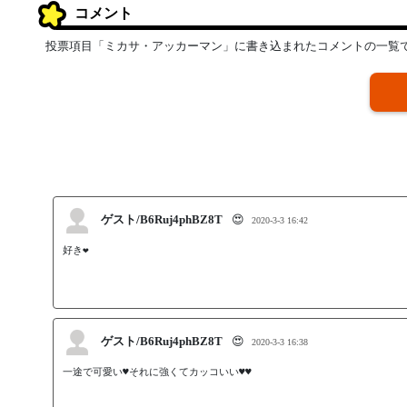
コメント
投票項目「ミカサ・アッカーマン」に書き込まれたコメントの一覧
ゲスト/B6Ruj4phBZ8T
😍
2020-3-3 16:42
好き❤️
ゲスト/B6Ruj4phBZ8T
😍
2020-3-3 16:38
一途で可愛い♥それに強くてカッコいい♥♥