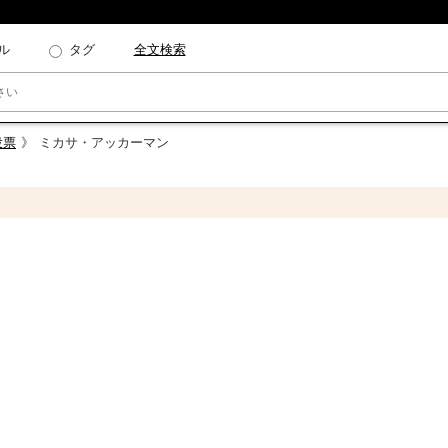
ル
タグ
全文検索
投票
ミカサ・アッカーマン