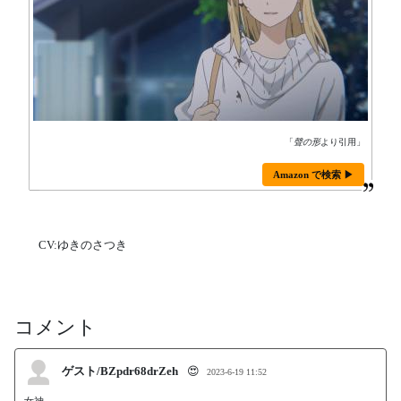
「
聲の形
より引用」
Amazon で検索 ▶
CV:ゆきのさつき
コメント
ゲスト/BZpdr68drZeh
😍
2023-6-19 11:52