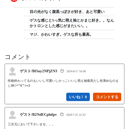
目の光がなく腹黒っぽさが好き、あと可愛い
ゲスな感じとSっ気に萌え袖とかまじ好き。。なん
かトロンとした感じがまたいい。。
マジ、かわいすぎ。ゲスな所も最高。
コメント
ゲスト/BlSuy2NPjZN3
😶
2024-8-17 16:00
性格終わってるのもいいし可愛いしかっこいいし萌え袖最高だし色薄めなのま
じ神(*°∀°)=3
いいね！ 0
ゲスト/B2NdECphtlpv
😶
2020-7-31 22:33
三次元においで下さいませ。。。