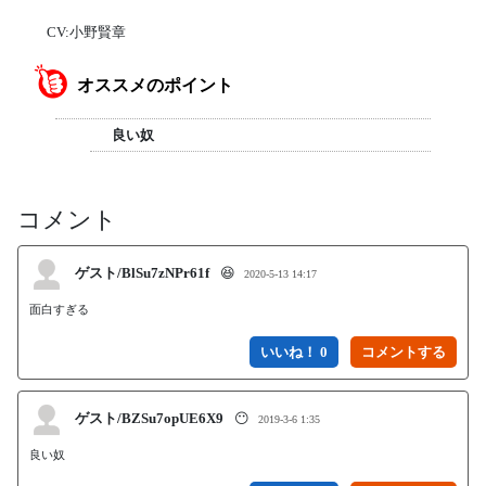
CV:小野賢章
オススメのポイント
良い奴
コメント
ゲスト/BlSu7zNPr61f
😆
2020-5-13 14:17
面白すぎる
いいね！ 0
ゲスト/BZSu7opUE6X9
😶
2019-3-6 1:35
良い奴