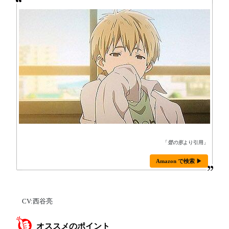
「
聲の形
より引用」
Amazon で検索 ▶
CV:西谷亮
オススメのポイント