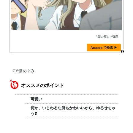
「
聲の形
より引用」
Amazon で検索 ▶
CV:潘めぐみ
オススメのポイント
可愛い
何か、いじわるな所もかわいいから、ゆるせちゃ
う❣️