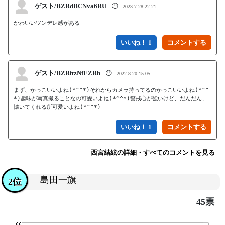
ゲスト/BZRdBCNva6RU
😶
2023-7-28 22:21
かわいいツンデレ感がある
いいね！ 1
ゲスト/BZRftzNfEZRh
😶
2022-8-20 15:05
まず、かっこいいよね(*^^*)それからカメラ持ってるのかっこいいよね(*^^
*)趣味が写真撮ることなの可愛いよね(*^^*)警戒心が強いけど、だんだん、
懐いてくれる所可愛いよね(*^^*)
いいね！ 1
西宮結絃の詳細・すべてのコメントを見る
島田一旗
2位
45票