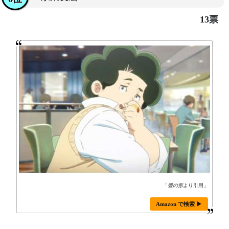
13票
「
聲の形
より引用」
Amazon で検索 ▶