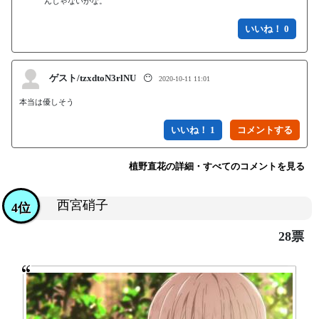
いいね！ 0
ゲスト/tzxdtoN3rlNU
😶
2020-10-11 11:01
本当は優しそう
いいね！ 1
植野直花の詳細・すべてのコメントを見る
西宮硝子
4位
28票