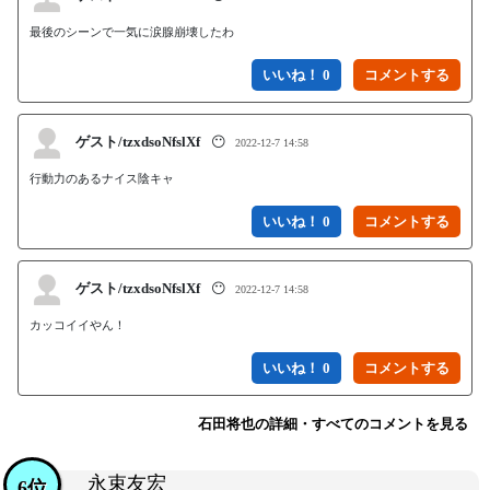
最後のシーンで一気に涙腺崩壊したわ
いいね！ 0
ゲスト/tzxdsoNfslXf
😶
2022-12-7 14:58
行動力のあるナイス陰キャ
いいね！ 0
ゲスト/tzxdsoNfslXf
😶
2022-12-7 14:58
カッコイイやん！
いいね！ 0
石田将也の詳細・すべてのコメントを見る
永束友宏
6位