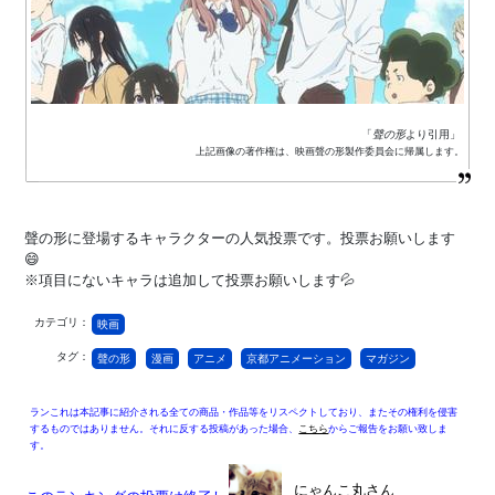
「
聲の形
より引用」
上記画像の著作権は、映画聲の形製作委員会に帰属します。
聲の形に登場するキャラクターの人気投票です。投票お願いします
😄
※項目にないキャラは追加して投票お願いします💦
カテゴリ：
映画
タグ：
聲の形
漫画
アニメ
京都アニメーション
マガジン
ランこれは本記事に紹介される全ての商品・作品等をリスペクトしており、またその権利を侵害
するものではありません。それに反する投稿があった場合、
こちら
からご報告をお願い致しま
す。
にゃんこ丸さん