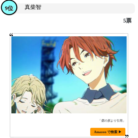
真柴智
9位
5票
「
聲の形
より引用」
Amazon で検索 ▶