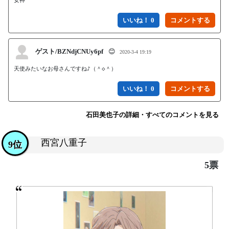
いいね！ 0
ゲスト/BZNdjCNUy6pf
😊
2020-3-4 19:19
天使みたいなお母さんですね♪（＾◇＾）
いいね！ 0
石田美也子の詳細・すべてのコメントを見る
西宮八重子
9位
5票