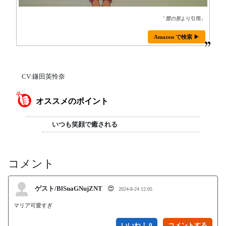
「
聲の形
より引用」
Amazon で検索 ▶
CV:鎌田英怜奈
オススメのポイント
いつも笑顔で癒される
コメント
ゲスト/BlSuaGNujZNT
😍
2024-8-24 12:05
マリア可愛すぎ
いいね！ 0