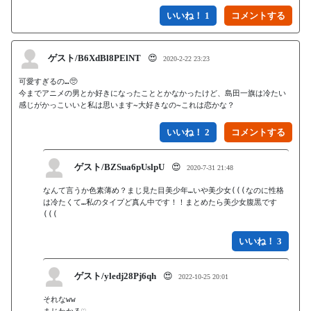
いいね！ 1
ゲスト/B6XdBl8PElNT
😍
2020-2-22 23:23
可愛すぎるの…🥺

今までアニメの男とか好きになったこととかなかったけど、島田一旗は冷たい
感じがかっこいいと私は思います~大好きなの~これは恋かな？
いいね！ 2
ゲスト/BZSua6pUslpU
😍
2020-7-31 21:48
なんて言うか色素薄め？まじ見た目美少年…いや美少女(((なのに性格
は冷たくて…私のタイプど真ん中です！！まとめたら美少女腹黒です
(((
いいね！ 3
ゲスト/yledj28Pj6qh
😍
2022-10-25 20:01
それなww
