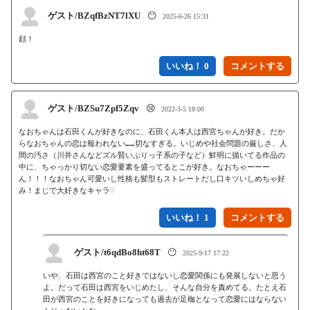
ゲスト/BZqfBzNT7lXU
😶
2025-6-26 15:31
顔！
いいね！ 0
ゲスト/BZSu7Zpf5Zqv
😢
2022-3-5 18:00
なおちゃんは石田くんが好きなのに、石田くん本人は西宮ちゃんが好き。だか
らなおちゃんの恋は報われない……切なすぎる。いじめや社会問題の厳しさ、人
間の汚さ（川井さんなどズル賢いぶりっ子系の子など）鮮明に描いてる作品の
中に、ちゃっかり切ない恋愛要素を盛ってるとこが好き。なおちゃーーー
ん！！！なおちゃん可愛いし性格も髪型もストレートだし口キツいしめちゃ好
み！まじで大好きなキャラ♡
いいね！ 1
ゲスト/t6qdBo8ht68T
😶
2025-9-17 17:22
いや、石田は西宮のこと好きではないし恋愛関係にも発展しないと思う
よ。だって石田は西宮をいじめたし、そんな自分を責めてる。たとえ石
田が西宮のことを好きになっても過去が足枷となって恋愛にはならない