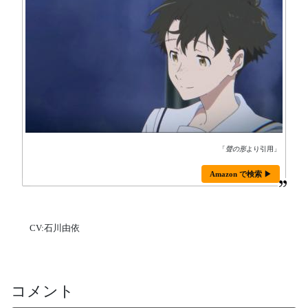
「
聲の形
より引用」
Amazon で検索 ▶
CV:石川由依
コメント