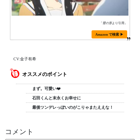
「
聲の形
より引用」
Amazon で検索 ▶
CV:金子有希
オススメのポイント
まず。可愛い❤️
石田くんと末永くお幸せに
最後ツンデレっぽいのがこりゃまたええな！
コメント