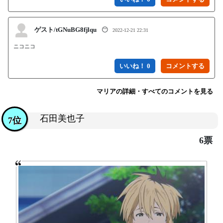
ゲスト/tGNuBG8fjlqu
😶
2022-12-21 22:31
ニコニコ
いいね！ 0
マリアの詳細・すべてのコメントを見る
石田美也子
7位
6票