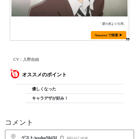
「
聲の形
より引用」
Amazon で検索 ▶
CV：入野自由
オススメのポイント
優しくなった
キャラデザが好み！
コメント
ゲスト/tzxdsoNfslXf
😶
2022-12-7 14:58