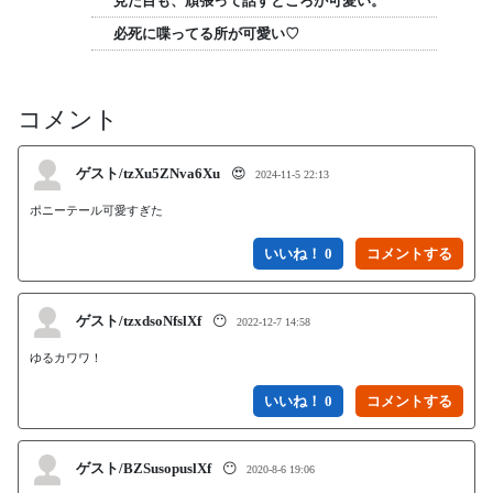
見た目も、頑張って話すところが可愛い。
必死に喋ってる所が可愛い♡
コメント
ゲスト/tzXu5ZNva6Xu
😍
2024-11-5 22:13
ポニーテール可愛すぎた
いいね！ 0
ゲスト/tzxdsoNfslXf
😶
2022-12-7 14:58
ゆるカワワ！
いいね！ 0
ゲスト/BZSusopuslXf
😶
2020-8-6 19:06