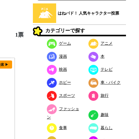
はねバド！ 人気キャラクター投票
カテゴリーで探す
1票
ゲーム
アニメ
漫画
本
検索 ▶
映画
テレビ
ホビー
車・バイク
スポーツ
旅行
ファッショ
趣味
ン
食事
暮らし