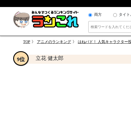
両方
タイト
TOP
アニメのランキング
はねバド！ 人気キャラクター
立花 健太郎
9位