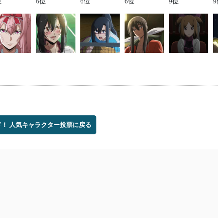
位
6位
6位
6位
9位
9
ド！ 人気キャラクター投票に戻る