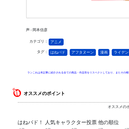
声 - 岡本信彦
カテゴリ：
アニメ
タグ：
はねバド
アフタヌーン
漫画
ライデン
ランこれは本記事に紹介される全ての商品・作品等をリスペクトしており、またその権
オススメのポイント
オススメの
はねバド！ 人気キャラクター投票 他の順位