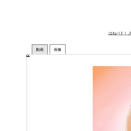
はねバド！ 