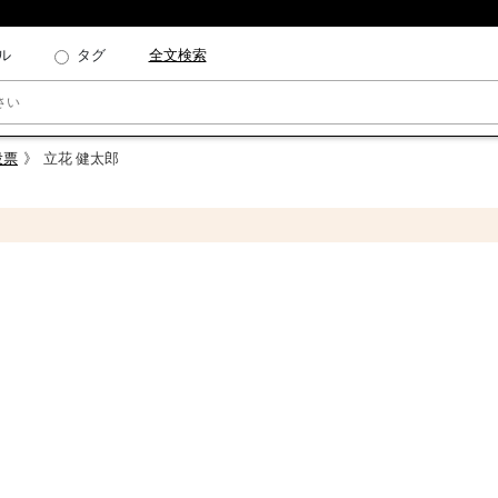
ル
タグ
全文検索
投票
立花 健太郎