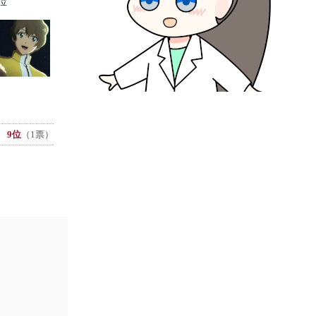
位
9位
（1票）