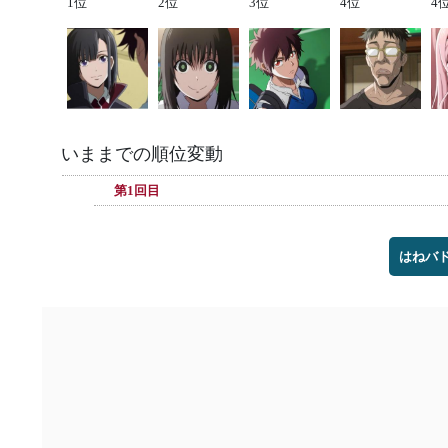
1位
2位
3位
4位
4
いままでの順位変動
第1回目
はねバ