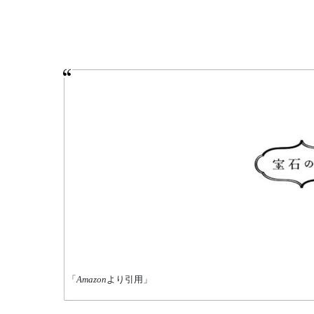
「
Amazon
より引用」