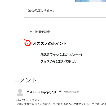
「
宝石の国
より引用」
声 - 伊瀬茉莉也
オススメのポイント
最後までかっこよかった(^○^)
フォスのそばにいて欲しい
コメント
ゲスト/B6XujZphjZpf
😶
2022-12-15 6:02
顔が良い。イケメン。

金剛先生大好きじゃん可愛い。冬が始まる時もハグ求めてたし、手が取られた