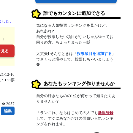
誰でもカンタンに追加できる
ました。
気になる人気投票ランキングを見たけど、
あれあれ❓
自分が投票したい項目がないじゃん💦ってお
。↓
困りの方、ちょっとまったー🙌
を見る
大丈夫❗ そんなときは「
投票項目を追加する
」
でさくっと増やして、投票しちゃいましょう
💖
1-12-10
：158票
あなたもランキング作りませんか
自分の好きなものの1位が何かって知りたくあ
りませんか？
👁 2057
編集
「ランこれ」ならはじめての人でも
新規登録
して、すぐにあなただけの面白い人気ランキ
ングを作れます。