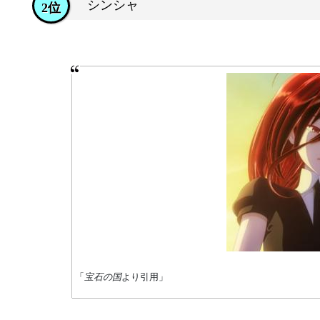
シンシャ
2位
「
宝石の国
より引用」