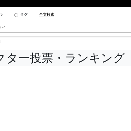
ル
タグ
全文検索
票
クター投票・ランキング