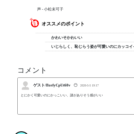
声 - 小松未可子
オススメのポイント
かわいそかわいい
いじらしく、恥じらう姿が可愛いのにカッコイ
コメント
ゲスト/BzefyCpUt68v
😶
2020-5-5 19:17
とにかく可愛いのにかっこいい、謎がありそう感がいい