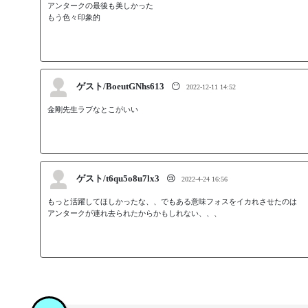
アンタークの最後も美しかった

ゲスト/BoeutGNhs613
😶
2022-12-11 14:52
金剛先生ラブなとこがいい
ゲスト/t6qu5o8u7lx3
😢
2022-4-24 16:56
もっと活躍してほしかったな、、でもある意味フォスをイカれさせたのは　　
アンタークが連れ去られたからかもしれない、、、