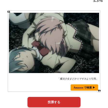
5.3%
「
魔法少女まどか☆マギカ
より引用」
Amazon で検索 ▶