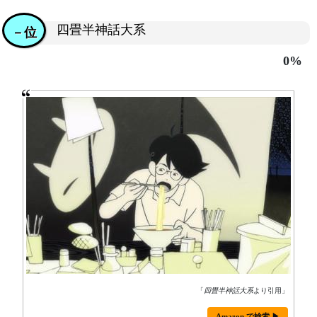
四畳半神話大系
－位
0%
「
四畳半神話大系
より引用」
Amazon で検索 ▶