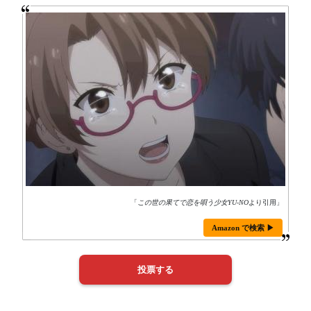
「
この世の果てで恋を唄う少女YU-NO
より引用」
Amazon で検索 ▶