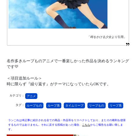
「
時をかける少女
より引用」
名作多きループものアニメで一番楽しかった作品を決めるランキング
です💛
＜項目追加ルール＞
時に限らず『繰り返す』がテーマになっていたらOKです。
カテゴリ：
アニメ
タグ：
ループもの
ループ系
タイムリープ
リープもの
リープ系
ランこれは本記事に紹介される全ての商品・作品等をリスペクトしており、またその権利を侵害
するものではありません。それに反する投稿があった場合、
こちら
からご報告をお願い致しま
す。