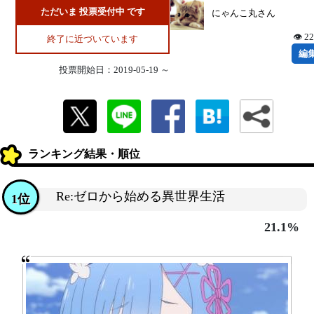
ただいま 投票受付中 です
にゃんこ丸さん
👁 2
終了に近づいています
編
投票開始日：2019-05-19 ～
ランキング結果・順位
Re:ゼロから始める異世界生活
1位
21.1%