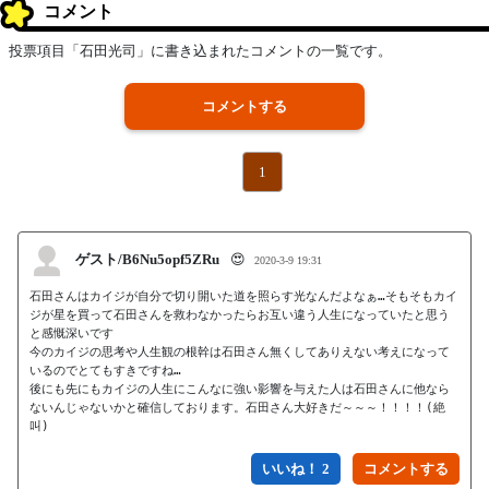
コメント
投票項目「石田光司」に書き込まれたコメントの一覧です。
コメントする
1
ゲスト/B6Nu5opf5ZRu
😍
2020-3-9 19:31
石田さんはカイジが自分で切り開いた道を照らす光なんだよなぁ…そもそもカイ
ジが星を買って石田さんを救わなかったらお互い違う人生になっていたと思う
と感慨深いです

今のカイジの思考や人生観の根幹は石田さん無くしてありえない考えになって
いるのでとてもすきですね…

後にも先にもカイジの人生にこんなに強い影響を与えた人は石田さんに他なら
ないんじゃないかと確信しております。石田さん大好きだ～～～！！！！(絶
叫)
いいね！ 2