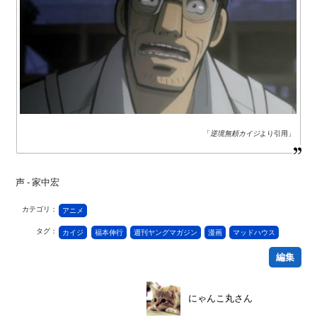
「
逆境無頼カイジ
より引用」
声 - 家中宏
カテゴリ：
アニメ
タグ：
カイジ
福本伸行
週刊ヤングマガジン
漫画
マッドハウス
編集
にゃんこ丸さん