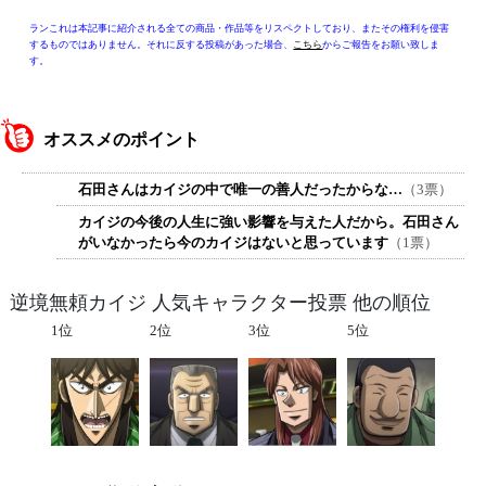
ランこれは本記事に紹介される全ての商品・作品等をリスペクトしており、またその権利を侵害
するものではありません。それに反する投稿があった場合、
こちら
からご報告をお願い致しま
す。
オススメのポイント
石田さんはカイジの中で唯一の善人だったからな…
（3票）
カイジの今後の人生に強い影響を与えた人だから。石田さん
がいなかったら今のカイジはないと思っています
（1票）
逆境無頼カイジ 人気キャラクター投票 他の順位
1位
2位
3位
5位