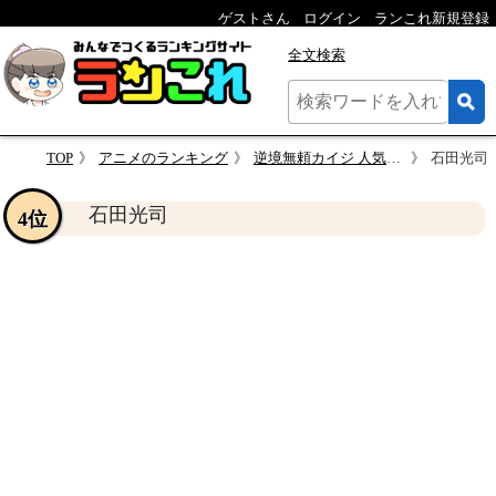
ゲストさん
ログイン
ランこれ新規登録
全文検索
TOP
アニメのランキング
逆境無頼カイジ 人気キャラクター投票
石田光司
石田光司
4位