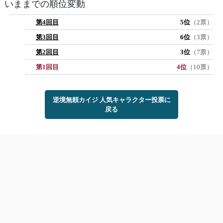
いままでの順位変動
第4回目
5位
（2票）
第3回目
6位
（3票）
第2回目
3位
（7票）
第1回目
4位
（10票）
逆境無頼カイジ 人気キャラクター投票に
戻る