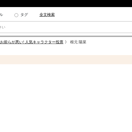
ル
タグ
全文検索
お前らが悪い! 人気キャラクター投票
根元 陽菜