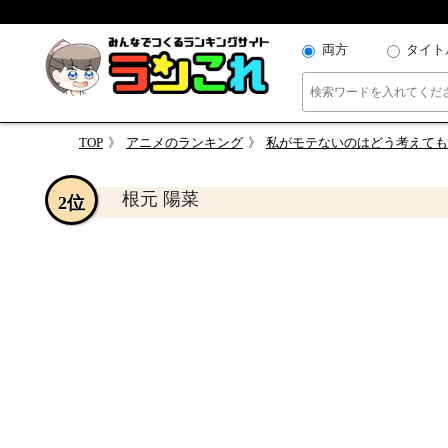
両方
タイト
TOP
アニメのランキング
私がモテないのはどう考えても
根元 陽菜
2位