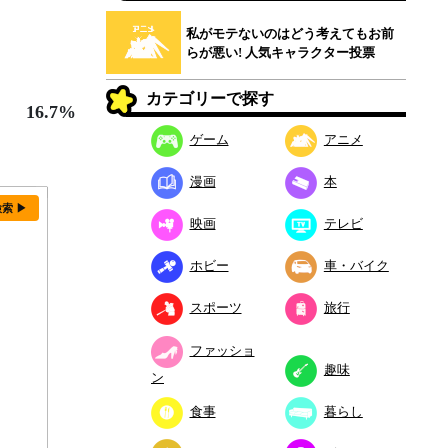
私がモテないのはどう考えてもお前
らが悪い! 人気キャラクター投票
カテゴリーで探す
16.7%
ゲーム
アニメ
漫画
本
検索 ▶
映画
テレビ
ホビー
車・バイク
スポーツ
旅行
ファッショ
趣味
ン
食事
暮らし