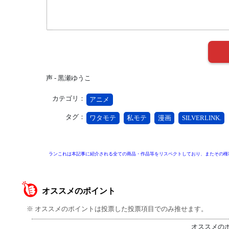
声 - 黒瀬ゆうこ
カテゴリ：
アニメ
タグ：
ワタモテ
私モテ
漫画
SILVERLINK.
ランこれは本記事に紹介される全ての商品・作品等をリスペクトしており、またその権
オススメのポイント
※ オススメのポイントは投票した投票項目でのみ推せます。
オススメの