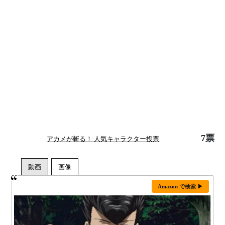
7票
アカメが斬る！ 人気キャラクター投票
Amazon で検索 ▶