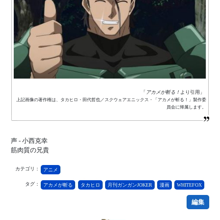
「
アカメが斬る！
より引用」
上記画像の著作権は、タカヒロ・田代哲也／スクウェアエニックス・「アカメが斬る！」製作委
員会に帰属します。
声 - 小西克幸
筋肉質の兄貴
カテゴリ：
アニメ
タグ：
アカメが斬る
タカヒロ
月刊ガンガンJOKER
漫画
WHITEFOX
編集