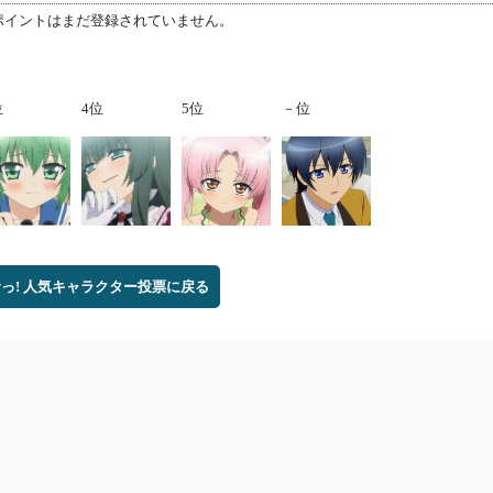
ポイントはまだ登録されていません。
位
4位
5位
－位
っ! 人気キャラクター投票に戻る