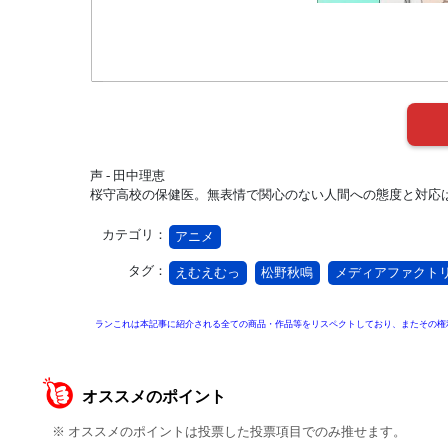
声 - 田中理恵
桜守高校の保健医。無表情で関心のない人間への態度と対応
カテゴリ：
アニメ
タグ：
えむえむっ
松野秋鳴
メディアファクト
ランこれは本記事に紹介される全ての商品・作品等をリスペクトしており、またその権
オススメのポイント
※ オススメのポイントは投票した投票項目でのみ推せます。