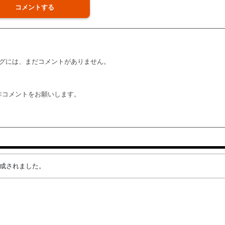
コメントする
グには、まだコメントがありません。
非コメントをお願いします。
が作成されました。