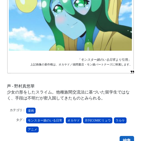
「
モンスター娘のいる日常
より引用」
上記画像の著作権は、オカヤド／徳間書店・モン娘パートナーズに帰属します。
声 - 野村真悠華
少女の形をしたスライム。他種族間交流法に基づいた留学生ではな
く、手段は不明だが密入国してきたものとみられる。
カテゴリ：
漫画
タグ：
モンスター娘のいる日常
オカヤド
月刊COMICリュウ
ラルケ
アニメ
編集