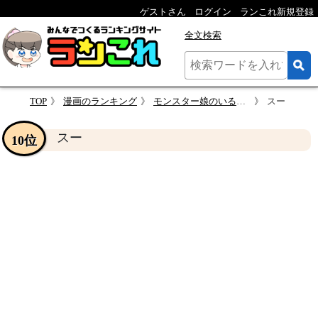
ゲストさん
ログイン
ランこれ新規登録
全文検索
TOP
漫画のランキング
モンスター娘のいる日常 人気キャラクター投票
スー
スー
10位