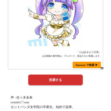
「
りばあす
より引用」
上記画像の著作権は、ブシロード、西あすかに帰属します。
Amazon で検索 ▶
声 - 佐々木未来
twinkle♡way
セントパンダ女学院の卒業生。知的で温厚。