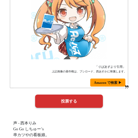
「
りばあす
より引用」
上記画像の著作権は、ブシロード、西あすかに帰属します。
Amazon で検索 ▶
声 - 西本りみ
Go Go しちゅー’s
串カツやの看板娘。