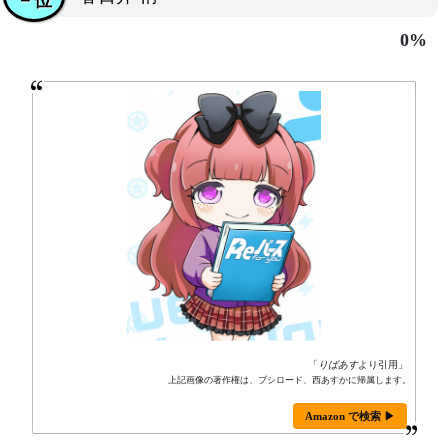
－位
0%
「
りばあす
より引用」
上記画像の著作権は、ブシロード、西あすかに帰属します。
Amazon で検索 ▶