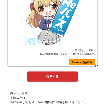
「
りばあす
より引用」
上記画像の著作権は、ブシロード、西あすかに帰属します。
Amazon で検索 ▶
声 - 小山百代
トReニティ
有に依存しており、24時間体制で連絡を取り合っている。