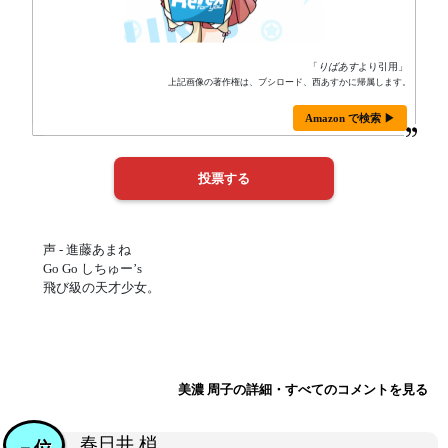
「
りばあす
より引用」
上記画像の著作権は、ブシロード、西あすかに帰属します。
Amazon で検索 ▶
声 - 進藤あまね
Go Go しちゅー’s
飛び級の天才少女。
美濃 周子の詳細・すべてのコメントを見る
春日井 梢