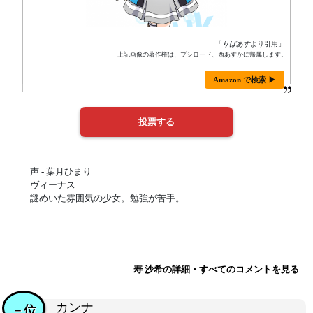
「
りばあす
より引用」
上記画像の著作権は、ブシロード、西あすかに帰属します。
Amazon で検索 ▶
声 - 葉月ひまり
ヴィーナス
謎めいた雰囲気の少女。勉強が苦手。
寿 沙希の詳細・すべてのコメントを見る
カンナ
－位