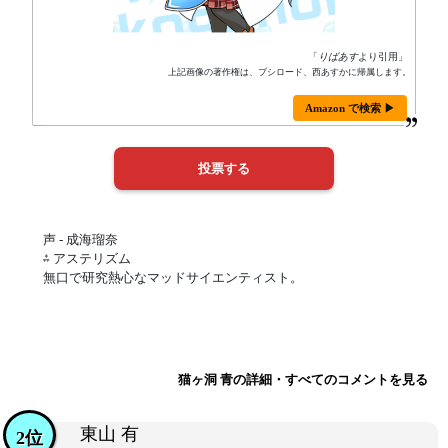
「
りばあす
より引用」
上記画像の著作権は、ブシロード、西あすかに帰属します。
Amazon で検索 ▶
声 - 成海瑠奈
⁂ アステリズム
無口で研究熱心なマッドサイエンティスト。
猫ヶ洞 青の詳細・すべてのコメントを見る
東山 有
2位