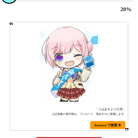
20%
「
りばあす
より引用」
上記画像の著作権は、ブシロード、西あすかに帰属します。
Amazon で検索 ▶