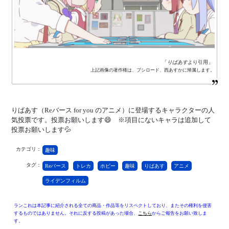
「
りばあす
より引用」
上記画像の著作権は、ブシロード、西あすかに帰属します。
りばあす（Reバース for you のアニメ）に登場するキャラクターの人
気投票です。投票お願いします😄 ※項目にないキャラは追加して
投票お願いします💦
カテゴリ：
趣味
タグ：
Reバース
トレカ
ホビー
趣味
りばあす
アニメ
ライデンフィルム
ランこれは本記事に紹介される全ての商品・作品等をリスペクトしており、またその権利を侵害
するものではありません。それに反する投稿があった場合、
こちら
からご報告をお願い致しま
す。