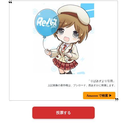
「
りばあす
より引用」
上記画像の著作権は、ブシロード、西あすかに帰属します。
Amazon で検索 ▶