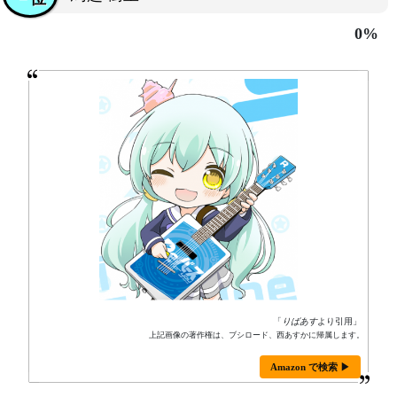
0%
「
りばあす
より引用」
上記画像の著作権は、ブシロード、西あすかに帰属します。
Amazon で検索 ▶