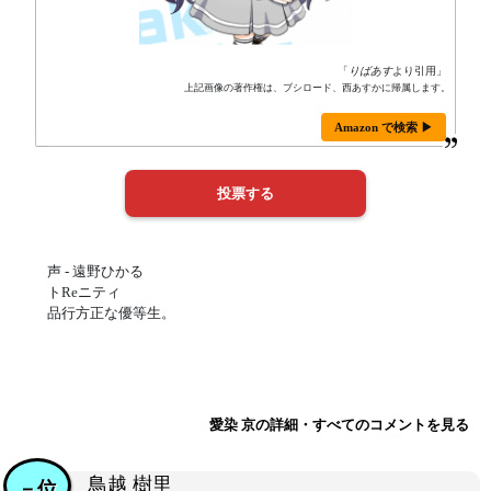
「
りばあす
より引用」
上記画像の著作権は、ブシロード、西あすかに帰属します。
Amazon で検索 ▶
声 - 遠野ひかる
トReニティ
品行方正な優等生。
愛染 京の詳細・すべてのコメントを見る
鳥越 樹里
－位