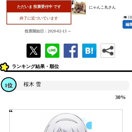
ただいま 投票受付中 です
にゃんこ丸さん
👁 1
終了に近づいています
編
投票開始日：2020-02-13 ～
ランキング結果・順位
桜木 雪
1位
30%