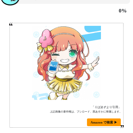
0%
「
りばあす
より引用」
上記画像の著作権は、ブシロード、西あすかに帰属します。
Amazon で検索 ▶