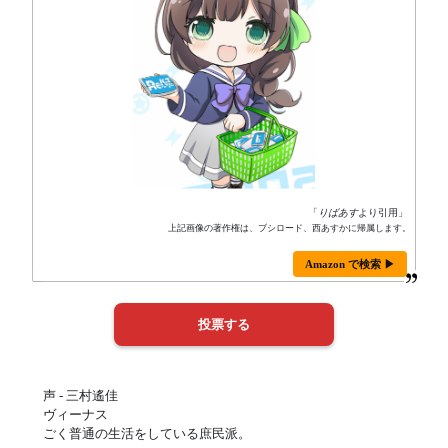
「
りばあす
より引用」
上記画像の著作権は、ブシロード、西あすかに帰属します。
Amazon で検索 ▶
声 - 三村遙佳
ヴィーナス
ごく普通の生活をしている庶民派。