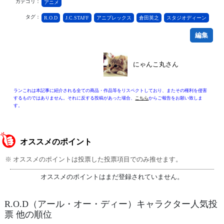
カテゴリ：
アニメ
タグ：
R.O.D
J.C.STAFF
アニプレックス
倉田英之
スタジオディーン
編集
にゃんこ丸さん
ランこれは本記事に紹介される全ての商品・作品等をリスペクトしており、またその権利を侵害
するものではありません。それに反する投稿があった場合、
こちら
からご報告をお願い致しま
す。
オススメのポイント
※ オススメのポイントは投票した投票項目でのみ推せます。
オススメのポイントはまだ登録されていません。
R.O.D（アール・オー・ディー）キャラクター人気投
票 他の順位