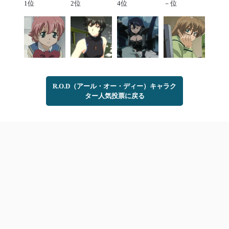
1位
2位
4位
－位
R.O.D（アール・オー・ディー）キャラク
ター人気投票に戻る