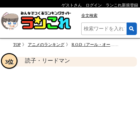
ゲストさん
ログイン
ランこれ新規登録
全文検索
TOP
アニメのランキング
R.O.D（アール・オー・ディー）キャラクター人気投票
読子・リ
読子・リードマン
3位