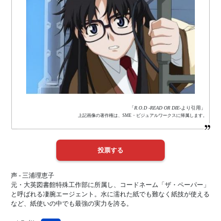
「
R.O.D -READ OR DIE-
より引用」
上記画像の著作権は、SME・ビジュアルワークスに帰属します。
声 - 三浦理恵子
元・大英図書館特殊工作部に所属し、コードネーム「ザ・ペーパー」
と呼ばれる凄腕エージェント。水に濡れた紙でも難なく紙技が使える
など、紙使いの中でも最強の実力を誇る。