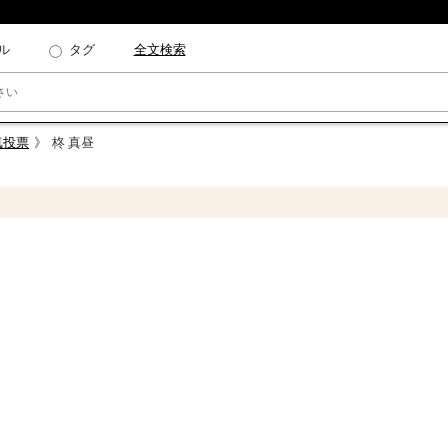
ル
タグ
全文検索
気投票
柊 真昼