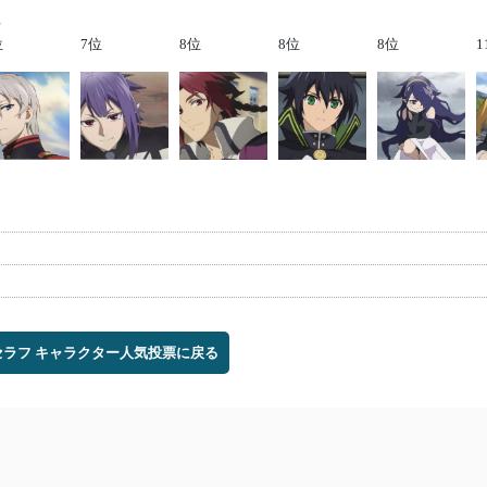
位
位
7位
8位
8位
8位
1
セラフ キャラクター人気投票に戻る