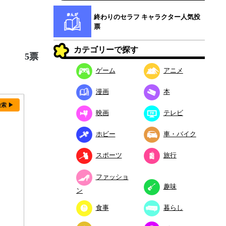
終わりのセラフ キャラクター人気投
票
カテゴリーで探す
5票
ゲーム
アニメ
漫画
本
検索 ▶
映画
テレビ
ホビー
車・バイク
スポーツ
旅行
ファッショ
趣味
ン
食事
暮らし