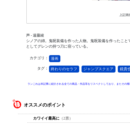
上記画
声 - 遠藤綾
シノアの姉。鬼呪装備を作った人物。鬼呪装備を作ったこと
としてグレンの持つ刀に宿っている。
カテゴリ：
漫画
タグ：
終わりのセラフ
ジャンプスクエア
鏡貴
ランこれは本記事に紹介される全ての商品・作品等をリスペクトしており、またその権
オススメのポイント
カワイイ最高に
（2票）