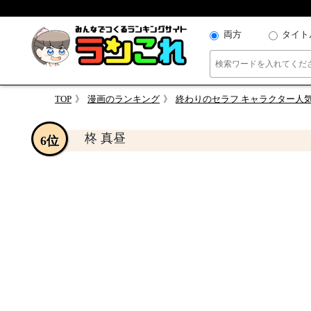
両方
タイト
TOP
漫画のランキング
終わりのセラフ キャラクター人
柊 真昼
6位