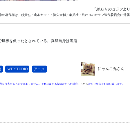
「
終わりのセラフ
よ
像の著作権は、鏡貴也・山本ヤマト・降矢大輔／集英社・終わりのセラフ製作委員会に帰属
で世界を救ったとされている。真昼自身は黒鬼
にゃんこ丸さん
也
WITSTUDIO
アニメ
利を侵害するものではありません。それに反する投稿があった場合、
こちら
からご報告をお願い致します。