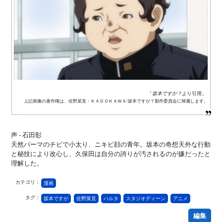
「
坂本ですが？
より引用」
上記画像の著作権は、佐野菜見・ＫＡＤＯＫＡＷＡ/坂本ですが？製作委員会に帰属します。
声 - 石田彰
天然パーマのチビで小太り、ニキビ顔の青年。坂本の奇想天外な行動
と秘技により改心し、久保田は自分の誇りが汚されるのが嫌だったと
理解した。
カテゴリ：
漫画
タグ：
坂本ですが
佐野菜見
ハルタ
スタジオディーン
アニメ
編集