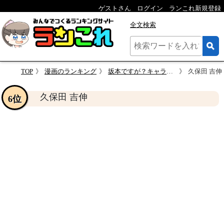
ゲストさん
ログイン
ランこれ新規登録
全文検索
TOP
漫画のランキング
坂本ですが？キャラクター人気投票
久保田 吉伸
久保田 吉伸
6位