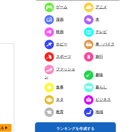
ゲーム
アニメ
漫画
本
映画
テレビ
ホビー
車・バイク
スポーツ
旅行
ファッショ
趣味
ン
食事
暮らし
ネタ
ビジネス
教育
地域
見る ▶
ランキングを作成する