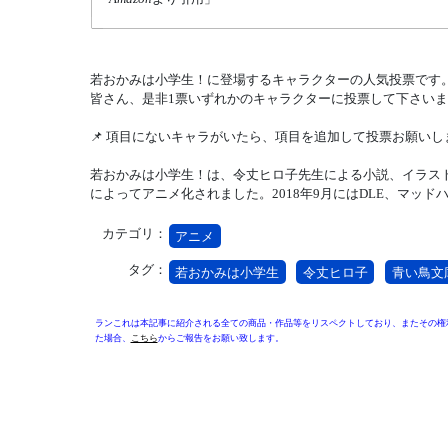
若おかみは小学生！に登場するキャラクターの人気投票です。
皆さん、是非1票いずれかのキャラクターに投票して下さいま
📌 項目にないキャラがいたら、項目を追加して投票お願いしま
若おかみは小学生！は、令丈ヒロ子先生による小説、イラスト
によってアニメ化されました。2018年9月にはDLE、マッ
カテゴリ：
アニメ
タグ：
若おかみは小学生
令丈ヒロ子
青い鳥文
ランこれは本記事に紹介される全ての商品・作品等をリスペクトしており、またその権
た場合、
こちら
からご報告をお願い致します。