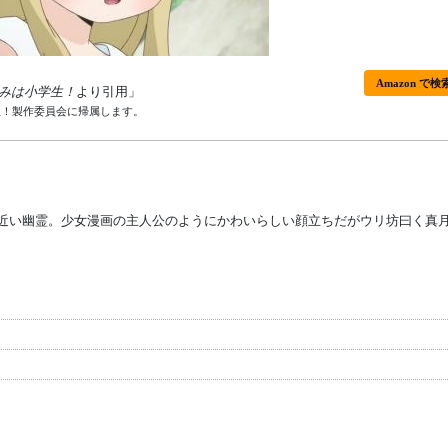
Amazon で検
みは小学生！
より引用」
生！製作委員会に帰属します。
歳近い幽霊。少女漫画の主人公のようにかわいらしい顔立ちだがウリ坊曰く真