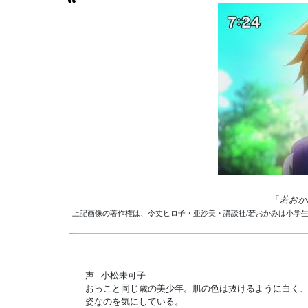
「
若おか
上記画像の著作権は、令丈ヒロ子・亜沙美・講談社/若おかみは小学
声 - 小松未可子
おっこと同じ歳の美少年。肌の色は抜けるように白く
姿なのを気にしている。