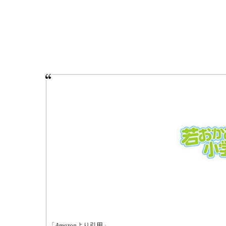
「
Amazon
より引用」