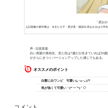
「
若おか
上記画像の著作権は、令丈ヒロ子・亜沙美・講談社/若おかみは小学
声 - 日高里菜
白い長髪の美幼女。見た目は7歳だが生きていれば20
がさらにきつくバージョンアップした感じでもある。
オススメのポイント
白髪に白ワンピ 可愛い(｡･ω･｡)ﾉ♡
気が強くて可愛い╰(*´︶`*)╯♡
コメント