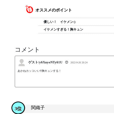
オススメのポイント
優しい！ イケメン:)
イケメンすぎる！胸キュン
コメント
ゲスト/y6XuyoNTy61U
😍
2022-9-26 20:24
あかねカッコいい‼︎胸キュンする！
関織子
3位