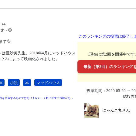
👀
せ～😄
このランキングの投票は終了し
す💦
は亜沙美先生。2018年4月にマッドハウス
↓現在は第2回を開催中です
ドハウスによって映画化されました。
最新（第2回）のランキング
庫
小説
本
マッドハウス
投票期間：2020-05-29 ～ 202
総投票
利を侵害するものではありません。それに反する投稿があっ
にゃんこ丸さん