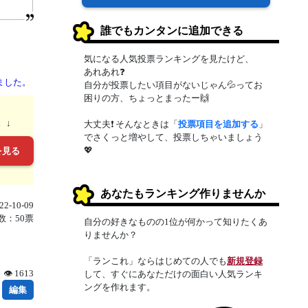
誰でもカンタンに追加できる
気になる人気投票ランキングを見たけど、
あれあれ❓
ました。
自分が投票したい項目がないじゃん💦ってお
困りの方、ちょっとまったー🙌
。↓
大丈夫❗ そんなときは「
投票項目を追加する
」
でさくっと増やして、投票しちゃいましょう
💖
を見る
あなたもランキング作りませんか
2-10-09
数：50票
自分の好きなものの1位が何かって知りたくあ
りませんか？
「ランこれ」ならはじめての人でも
新規登録
👁 1613
して、すぐにあなただけの面白い人気ランキ
ングを作れます。
編集