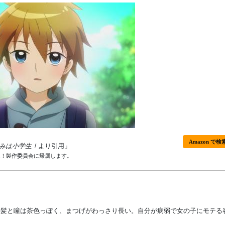
Amazon で検
みは小学生！
より引用」
生！製作委員会に帰属します。
、髪と瞳は茶色っぽく、まつげがわっさり長い。自分が病弱で女の子にモテる