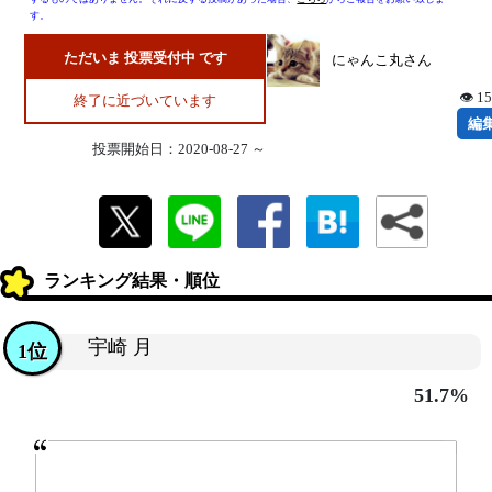
す。
ただいま 投票受付中 です
にゃんこ丸さん
👁 1
終了に近づいています
編
投票開始日：2020-08-27 ～
ランキング結果・順位
宇崎 月
1位
51.7%