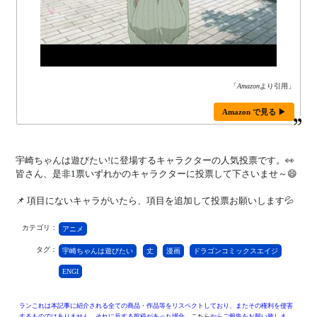
「
Amazon
より引用」
Amazon で見る ▶
宇崎ちゃんは遊びたい!に登場するキャラクターの人気投票です。👀
皆さん、是非1票いずれかのキャラクターに投票して下さいませ～😄
📌 項目にないキャラがいたら、項目を追加して投票お願いします💦
カテゴリ：
アニメ
タグ：
宇崎ちゃんは遊びたい
丈
漫画
ドラゴンコミックスエイジ
ENGI
ランこれは本記事に紹介される全ての商品・作品等をリスペクトしており、またその権利を侵害
するものではありません。それに反する投稿があった場合、
こちら
からご報告をお願い致しま