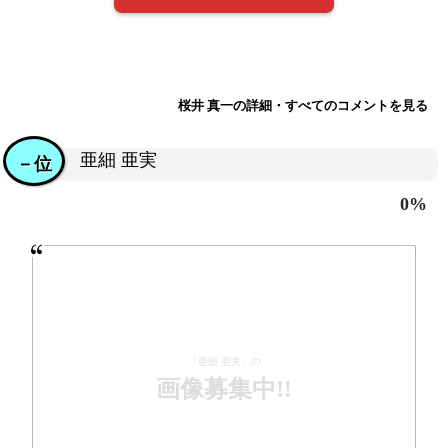
桜井 真一の詳細・すべてのコメントを見る
亜細 亜実
－位
0%
「亜細 亜実」の
画像募集中!!