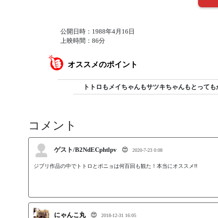
公開日時：1988年4月16日
上映時間：86分
オススメのポイント
トトロもメイちゃんもサツキちゃんもとっても
コメント
ゲスト/B2NdECphtlpv
😍
2020-7-23 0:08
ジブリ作品の中でトトロとポニョは何百回も観た！本当にオススメ‼︎
にゃんこ丸
😍
2018-12-31 16:05