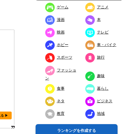
ゲーム
アニメ
漫画
本
映画
テレビ
ホビー
車・バイク
スポーツ
旅行
ファッショ
趣味
ン
食事
暮らし
ネタ
ビジネス
教育
地域
見る ▶
ランキングを作成する