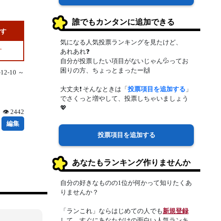
誰でもカンタンに追加できる
です
気になる人気投票ランキングを見たけど、
す
あれあれ❓
自分が投票したい項目がないじゃん💦ってお
困りの方、ちょっとまったー🙌
2-10 ～
大丈夫❗ そんなときは「
投票項目を追加する
」
でさくっと増やして、投票しちゃいましょう
💖
👁 2442
編集
投票項目を追加する
あなたもランキング作りませんか
自分の好きなものの1位が何かって知りたくあ
りませんか？
「ランこれ」ならはじめての人でも
新規登録
して、すぐにあなただけの面白い人気ランキ