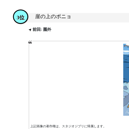
崖の上のポニョ
3位
前回: 圏外
上記画像の著作権は、スタジオジブリに帰属します。