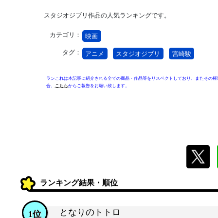
スタジオジブリ作品の人気ランキングです。
カテゴリ：
映画
タグ：
アニメ
スタジオジブリ
宮崎駿
ランこれは本記事に紹介される全ての商品・作品等をリスペクトしており、またその権
合、
こちら
からご報告をお願い致します。
ランキング結果・順位
となりのトトロ
1位