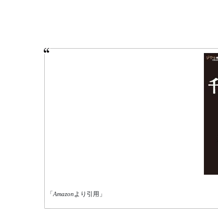
「
Amazon
より引用」