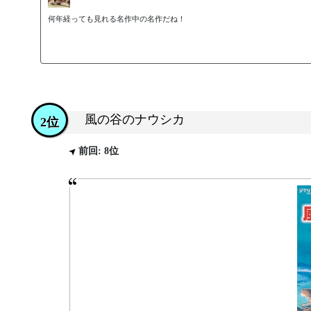
何年経っても見れる名作中の名作だね！
風の谷のナウシカ
2位
前回: 8位