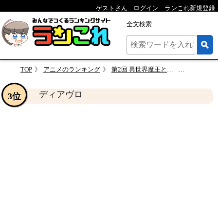
ゲストさん
ログイン
ランこれ新規登録
全文検索
TOP
アニメのランキング
第2回 異世界魔王と召喚少女の奴隷魔術 人気キャラクター投票
ディアヴ
ディアヴロ
3位