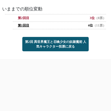
いままでの順位変動
第2回目
3位
（8票）
第1回目
4位
（11票）
第2回 異世界魔王と召喚少女の奴隷魔術 人
気キャラクター投票に戻る