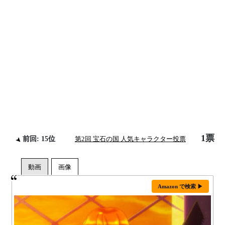
1票
前回: 15位
第2回 宝石の国 人気キャラクター投票
Amazon で検索 ▶