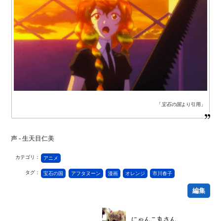
「
宝石の国
より引用」
声 - 生天目仁美
カテゴリ：
アニメ
タグ：
宝石の国
アフタヌーン
漫画
オレンジ
市川春子
編集
にゃんこ丸さん