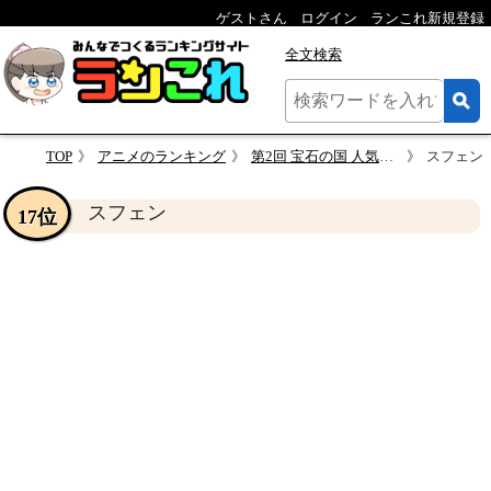
ゲストさん
ログイン
ランこれ新規登録
全文検索
TOP
アニメのランキング
第2回 宝石の国 人気キャラクター投票
スフェン
スフェン
17位