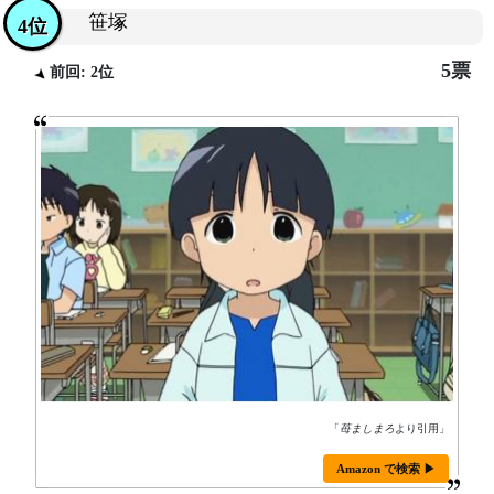
笹塚
4位
5票
前回: 2位
「
苺ましまろ
より引用」
Amazon で検索 ▶