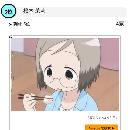
桜木 茉莉
5位
4票
前回: 5位
「
苺ましまろ
より引用」
Amazon で検索 ▶