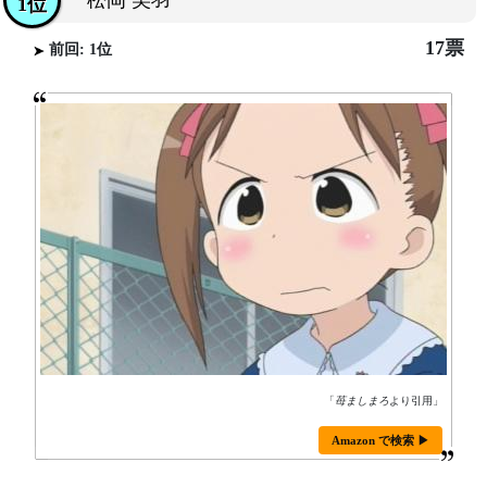
松岡 美羽
1位
17票
前回: 1位
「
苺ましまろ
より引用」
Amazon で検索 ▶