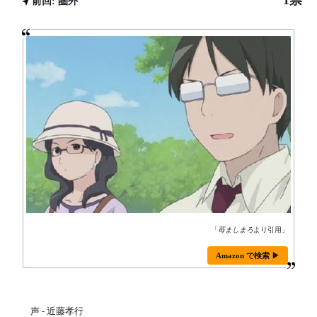
1票
前回: 圏外
「
苺ましまろ
より引用」
Amazon で検索 ▶
声 - 近藤孝行