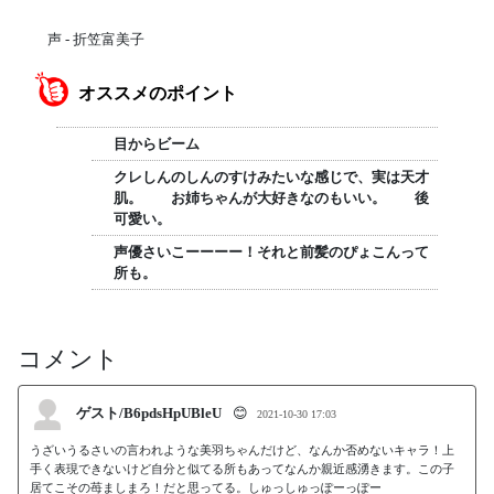
声 - 折笠富美子
オススメのポイント
目からビーム
クレしんのしんのすけみたいな感じで、実は天才
肌。 お姉ちゃんが大好きなのもいい。 後
可愛い。
声優さいこーーーー！それと前髪のぴょこんって
所も。
コメント
ゲスト/B6pdsHpUBleU
😊
2021-10-30 17:03
うざいうるさいの言われような美羽ちゃんだけど、なんか否めないキャラ！上
手く表現できないけど自分と似てる所もあってなんか親近感湧きます。この子
居てこその苺ましまろ！だと思ってる。しゅっしゅっぽーっぽー 