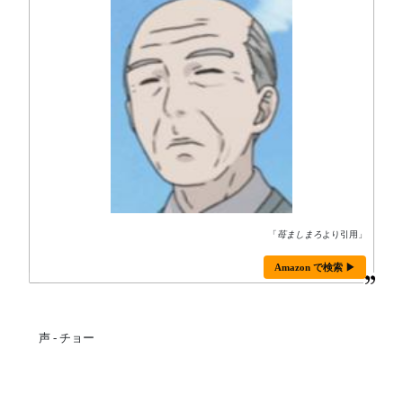
「
苺ましまろ
より引用」
Amazon で検索 ▶
声 - チョー