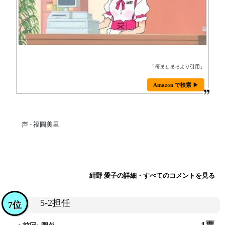
「
苺ましまろ
より引用」
Amazon で検索 ▶
声 - 福圓美里
紺野 愛子の詳細・すべてのコメントを見る
5-2担任
7位