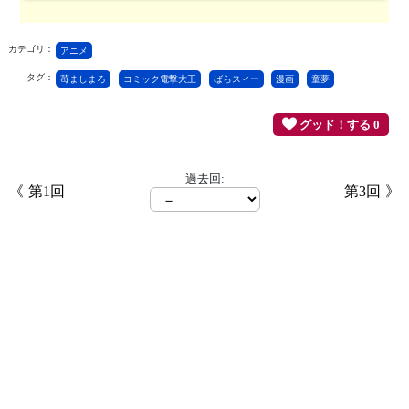
カテゴリ：
アニメ
タグ：
苺ましまろ
コミック電撃大王
ばらスィー
漫画
童夢
グッド！する 0
過去回:
第1回
第3回