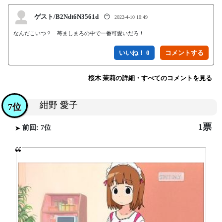
ゲスト/B2Ndt6N3561d
😶
2022-4-10 10:49
なんだこいつ？　苺ましまろの中で一番可愛いだろ！
いいね！ 0
桜木 茉莉の詳細・すべてのコメントを見る
紺野 愛子
7位
1票
前回: 7位