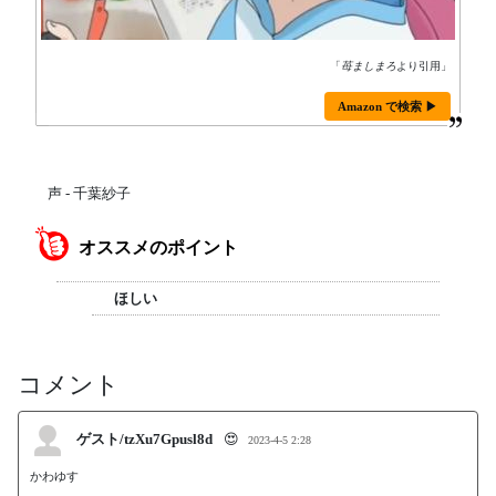
「
苺ましまろ
より引用」
Amazon で検索 ▶
声 - 千葉紗子
オススメのポイント
ほしい
コメント
ゲスト/tzXu7Gpusl8d
😍
2023-4-5 2:28
かわゆす