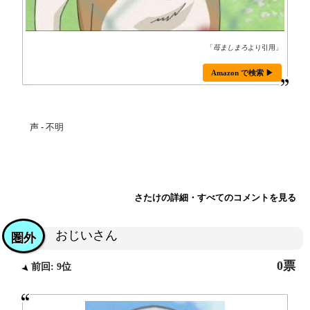
「
苺ましまろ
より引用」
Amazon で検索 ▶
声 - 不明
さたけの詳細・すべてのコメントを見る
おじいさん
圏外
0票
前回: 9位