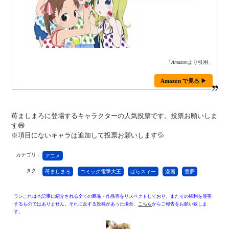
「
Amazon
より引用」
Amazon で見る ▶
苺ましまろに登場するキャラクターの人気投票です。投票お願いしま
す😄
※項目にないキャラは追加して投票お願いします💦
カテゴリ：
アニメ
タグ：
苺ましまろ
コミック電撃大王
ばらスィー
漫画
童夢
ランこれは本記事に紹介される全ての商品・作品等をリスペクトしており、またその権利を侵害
するものではありません。それに反する投稿があった場合、
こちら
からご報告をお願い致しま
す。