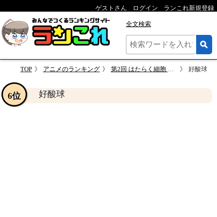
ゲストさん
ログイン
ランこれ新規登録
全文検索
TOP
アニメのランキング
第2回 はたらく細胞 人気キャラクター投票
好酸球
好酸球
6位