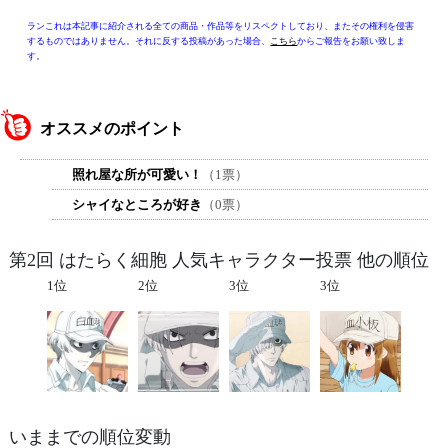
ランこれは本記事に紹介される全ての商品・作品等をリスペクトしており、またその権利を侵害
するものではありません。それに反する投稿があった場合、
こちら
からご報告をお願い致しま
す。
オススメのポイント
照れ屋な所が可愛い！
（1票）
シャイなところが好き
（0票）
第2回 はたらく細胞 人気キャラクター投票 他の順位
1位
2位
3位
3位
いままでの順位変動