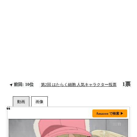
1票
前回: 10位
第2回 はたらく細胞 人気キャラクター投票
Amazon で検索 ▶