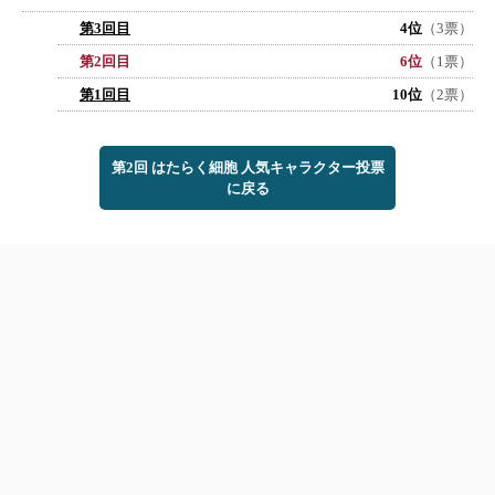
第3回目
4位
（3票）
第2回目
6位
（1票）
第1回目
10位
（2票）
第2回 はたらく細胞 人気キャラクター投票
に戻る