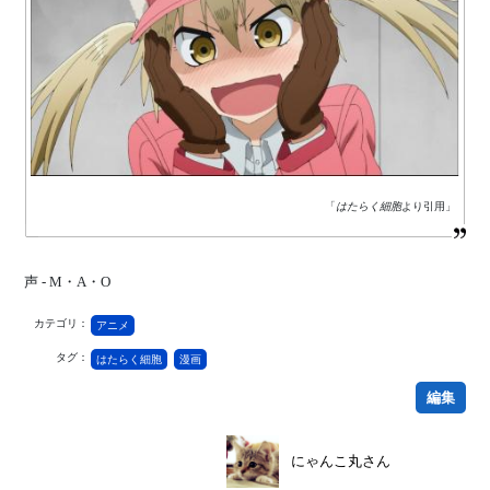
「
はたらく細胞
より引用」
声 - M・A・O
カテゴリ：
アニメ
タグ：
はたらく細胞
漫画
編集
にゃんこ丸さん