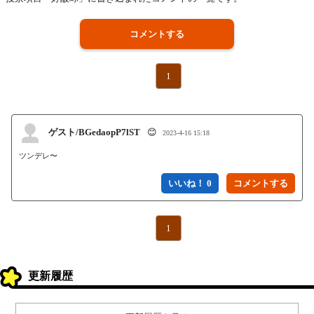
コメントする
1
ゲスト/BGedaopP7lST
😊
2023-4-16 15:18
ツンデレ〜
いいね！ 0
1
更新履歴